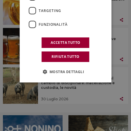
low cost schiacciano gli apicoltori
TARGETING
31 Luglio 2026
FUNZIONALITÀ
NON SOLO VINO
Birra, tra resilienza del mercato e nuove
ACCETTA TUTTO
sfide per il futuro del settore
RIFIUTA TUTTO
30 Luglio 2026
MOSTRA DETTAGLI
NON SOLO VINO
Cinta Senese Dop, l’ok del Ministero al
cambio di disciplinare: macellazione e
custodia, le novità
30 Luglio 2026