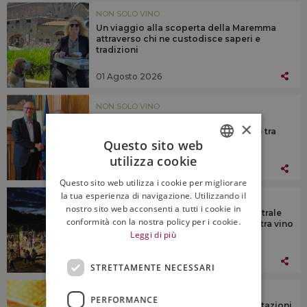
NON SOLO VINO
Un viaggio alla scoperta della Maremma
attraverso chi ne custodisce saperi e
tradizioni
01 Agosto 2026
NON SOLO VINO
Educazione alimentare e formazione
×
professionale nelle scuole: l’accordo tra
Questo sito web
Governo e Fipe
utilizza cookie
ITALIAN
31 Luglio 2026
Questo sito web utilizza i cookie per migliorare
ENGLISH
la tua esperienza di navigazione. Utilizzando il
NON SOLO VINO
nostro sito web acconsenti a tutti i cookie in
Dall’omaggio ad Artusi alla piece teatrale
conformità con la nostra policy per i cookie.
sull’Etna, il primo weekend d’agosto tra vino
Leggi di più
e arte
31 Luglio 2026
STRETTAMENTE NECESSARI
NON SOLO VINO
PERFORMANCE
Miele italiano sotto assedio: le importazioni