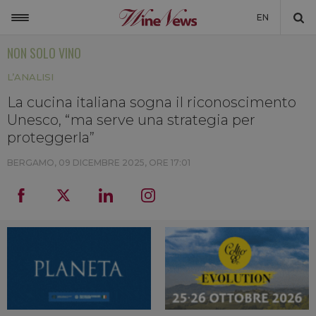
EN
NON SOLO VINO
ITALIA
L’ANALISI
MONDO
La cucina italiana sogna il riconoscimento
NON SOLO VINO
Unesco, “ma serve una strategia per
NEWSLETTER
proteggerla”
LA CANTINA DI WINENEWS
BERGAMO,
09 DICEMBRE 2025, ORE 17:01
DICONO DI NOI
WINENEWS TV