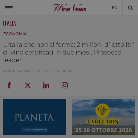
EN
ITALIA
ITALIA
ECONOMIA
MONDO
L’Italia che non si ferma: 2 milioni di ettolitri
NON SOLO VINO
di vino certificati in due mesi, Prosecco
NEWSLETTER
leader
LA CANTINA DI WINENEWS
ROMA,
04 MAGGIO 2020, ORE 18:30
DICONO DI NOI
WINENEWS TV