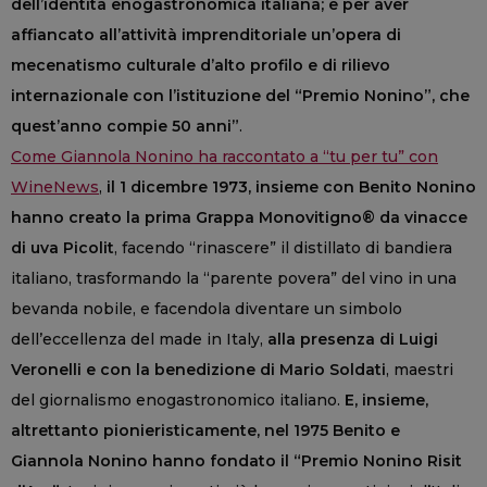
dell’identità enogastronomica italiana; e per aver
affiancato all’attività imprenditoriale un’opera di
mecenatismo culturale d’alto profilo e di rilievo
internazionale con l’istituzione del “Premio Nonino”, che
quest’anno compie 50 anni”
.
Come Giannola Nonino ha raccontato a “tu per tu” con
WineNews
,
il 1 dicembre 1973, insieme con Benito Nonino
hanno creato la prima Grappa Monovitigno® da vinacce
di uva Picolit
, facendo “rinascere” il distillato di bandiera
italiano, trasformando la “parente povera” del vino in una
bevanda nobile, e facendola diventare un simbolo
dell’eccellenza del made in Italy,
alla presenza di Luigi
Veronelli e con la benedizione di Mario Soldati
, maestri
del giornalismo enogastronomico italiano.
E, insieme,
altrettanto pionieristicamente, nel 1975 Benito e
Giannola Nonino hanno fondato il “Premio Nonino Risit