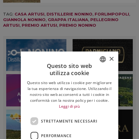
TAG:
CASA ARTUSI
,
DISTILLERIE NONINO
,
FORLIMPOPOLI
,
GIANNOLA NONINO
,
GRAPPA ITALIANA
,
PELLEGRINO
ARTUSI
,
PREMIO ARTUSI
,
PREMIO NONINO
×
Questo sito web
utilizza cookie
ITALIAN
Questo sito web utilizza i cookie per migliorare
ENGLISH
la tua esperienza di navigazione. Utilizzando il
nostro sito web acconsenti a tutti i cookie in
conformità con la nostra policy per i cookie.
Leggi di più
STRETTAMENTE NECESSARI
PERFORMANCE