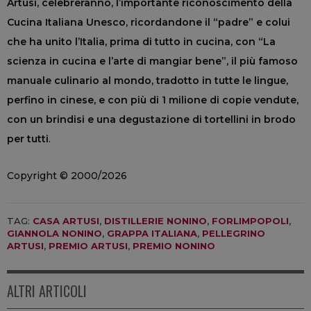
Artusi, celebreranno, l’importante riconoscimento della
Cucina Italiana Unesco, ricordandone il “padre” e colui
che ha unito l’Italia, prima di tutto in cucina, con “La
scienza in cucina e l’arte di mangiar bene”, il più famoso
manuale culinario al mondo, tradotto in tutte le lingue,
perfino in cinese, e con più di 1 milione di copie vendute,
con un brindisi e una degustazione di tortellini in brodo
per tutti
.
Copyright © 2000/2026
TAG:
CASA ARTUSI
,
DISTILLERIE NONINO
,
FORLIMPOPOLI
,
GIANNOLA NONINO
,
GRAPPA ITALIANA
,
PELLEGRINO
ARTUSI
,
PREMIO ARTUSI
,
PREMIO NONINO
ALTRI ARTICOLI