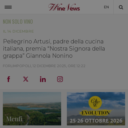
EN
NON SOLO VINO
ITALIA
IL 14 DICEMBRE
MONDO
Pellegrino Artusi, padre della cucina
NON SOLO VINO
italiana, premia “Nostra Signora della
NEWSLETTER
grappa” Giannola Nonino
LA CANTINA DI WINENEWS
FORLIMPOPOLI,
12 DICEMBRE 2025, ORE 12:22
DICONO DI NOI
WINENEWS TV