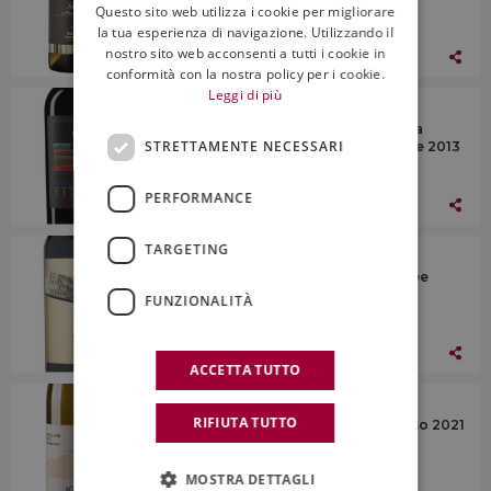
Questo sito web utilizza i cookie per migliorare
ENGLISH
la tua esperienza di navigazione. Utilizzando il
nostro sito web acconsenti a tutti i cookie in
12 Aprile 2024
conformità con la nostra policy per i cookie.
Leggi di più
I Vini
Vigneti di Ettore, Docg Amarone della
STRETTAMENTE NECESSARI
Valpolicella Classico Riserva di Ettore 2013
PERFORMANCE
12 Aprile 2024
TARGETING
I Vini
Elena Walch Vino Rosso Grande Cuvée
Kermesse MMXX
FUNZIONALITÀ
12 Aprile 2024
ACCETTA TUTTO
I Vini
RIFIUTA TUTTO
Vigneti Radica, Docg Tullum Pecorino 2021
MOSTRA DETTAGLI