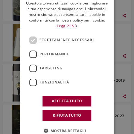
Questo sito web utilizza i cookie per migliorare
ENGLISH
la tua esperienza di navigazione. Utilizzando il
nostro sito web acconsenti a tutti i cookie in
13 Dicembre 2024
conformità con la nostra policy per i cookie.
Leggi di più
I Vini
L’Armangia, Doc Monferrato Bianco
STRETTAMENTE NECESSARI
Enneenne 2023
PERFORMANCE
13 Dicembre 2024
TARGETING
I Vini
Salcheto, Docg Vino Nobile di
Montepulciano Vecchie Viti del Salco 2019
FUNZIONALITÀ
13 Dicembre 2024
ACCETTA TUTTO
I Vini
RIFIUTA TUTTO
Argiolas, Doc Nasco di Cagliari Iselis 2023
MOSTRA DETTAGLI