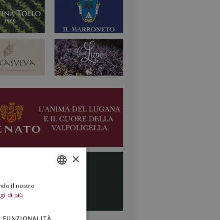
×
ndo il nostro
ITALIAN
gi di più
ENGLISH
FUNZIONALITÀ