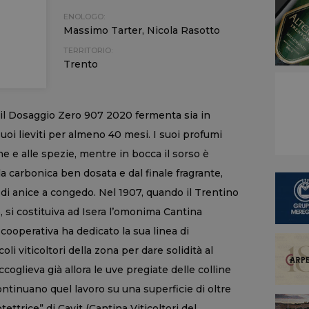
ENOLOGO:
Massimo Tarter, Nicola Rasotto
TERRITORIO:
Trento
il Dosaggio Zero 907 2020 fermenta sia in
suoi lieviti per almeno 40 mesi. I suoi profumi
e e alle spezie, mentre in bocca il sorso è
a carbonica ben dosata e dal finale fragrante,
 di anice a congedo. Nel 1907, quando il Trentino
 si costituiva ad Isera l’omonima Cantina
 cooperativa ha dedicato la sua linea di
li viticoltori della zona per dare solidità al
ccoglieva già allora le uve pregiate delle colline
continuano quel lavoro su una superficie di oltre
otettrice” di Cavit (Cantina Viticoltori del