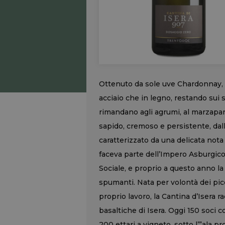
Ottenuto da sole uve Chardonnay, 
acciaio che in legno, restando sui 
rimandano agli agrumi, al marzapan
sapido, cremoso e persistente, dall
caratterizzato da una delicata nota
faceva parte dell’Impero Asburgico,
Sociale, e proprio a questo anno la
spumanti. Nata per volontà dei picco
proprio lavoro, la Cantina d’Isera ra
basaltiche di Isera. Oggi 150 soci 
200 ettari a vigneto, sotto l’”ala pr