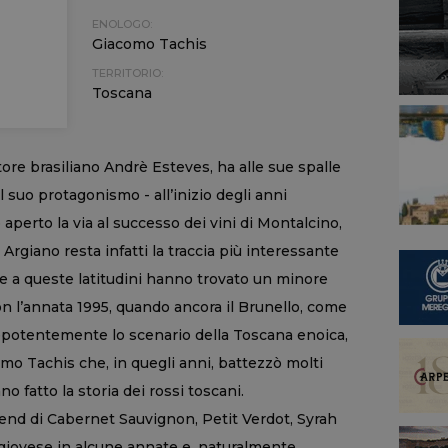
ENOLOGO:
Giacomo Tachis
TERRITORIO:
Toscana
tore brasiliano Andrè Esteves, ha alle sue spalle
al suo protagonismo - all’inizio degli anni
aperto la via al successo dei vini di Montalcino,
 Argiano resta infatti la traccia più interessante
e a queste latitudini hanno trovato un minore
on l’annata 1995, quando ancora il Brunello, come
repotentemente lo scenario della Toscana enoica,
omo Tachis che, in quegli anni, battezzò molti
 fatto la storia dei rossi toscani.
end di Cabernet Sauvignon, Petit Verdot, Syrah
giovese in alcune annate e, naturalmente,