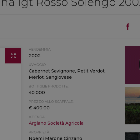
ana Igt Rosso Solengo 200
VENDEMMIA:
2002
UVAGGIO:
Cabernet Savignone, Petit Verdot,
Merlot, Sangiovese
BOTTIGLIE PRODOTTE:
40.000
PREZZO ALLO SCAFFALE:
€ 400,00
AZIENDA:
Argiano Società Agricola
PROPRIETÀ:
Noemi Marone Cinzano