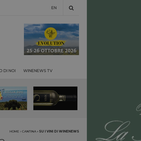
EN
 DI NOI
WINENEWS TV
HOME
›
CANTINA
›
SU I VINI DI WINENEWS