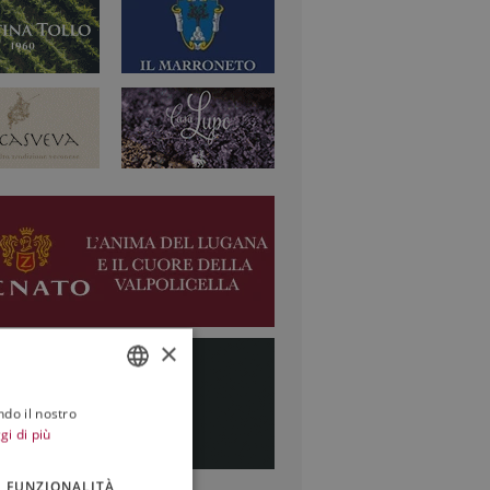
×
ndo il nostro
ITALIAN
gi di più
ENGLISH
FUNZIONALITÀ