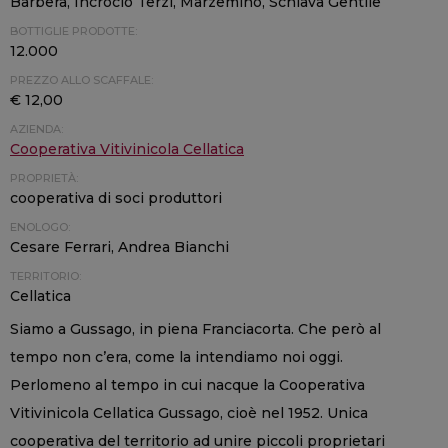
Barbera, Incrocio Terzi, Marzemino, Schiava Gentile
BOTTIGLIE PRODOTTE:
12.000
PREZZO ALLO SCAFFALE:
€ 12,00
AZIENDA:
Cooperativa Vitivinicola Cellatica
PROPRIETÀ:
cooperativa di soci produttori
ENOLOGO:
Cesare Ferrari, Andrea Bianchi
TERRITORIO:
Cellatica
Siamo a Gussago, in piena Franciacorta. Che però al
tempo non c’era, come la intendiamo noi oggi.
Perlomeno al tempo in cui nacque la Cooperativa
Vitivinicola Cellatica Gussago, cioè nel 1952. Unica
cooperativa del territorio ad unire piccoli proprietari