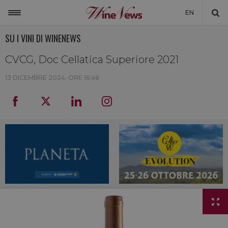
EN
SU I VINI DI WINENEWS
ITALIA
MONDO
CVCG, Doc Cellatica Superiore 2021
NON SOLO VINO
13 DICEMBRE 2024, ORE 16:48
NEWSLETTER
LA CANTINA DI WINENEWS
DICONO DI NOI
WINENEWS TV