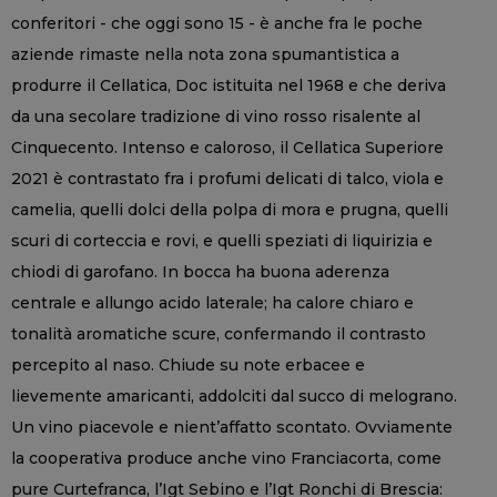
conferitori - che oggi sono 15 - è anche fra le poche
aziende rimaste nella nota zona spumantistica a
produrre il Cellatica, Doc istituita nel 1968 e che deriva
da una secolare tradizione di vino rosso risalente al
Cinquecento. Intenso e caloroso, il Cellatica Superiore
2021 è contrastato fra i profumi delicati di talco, viola e
camelia, quelli dolci della polpa di mora e prugna, quelli
scuri di corteccia e rovi, e quelli speziati di liquirizia e
chiodi di garofano. In bocca ha buona aderenza
centrale e allungo acido laterale; ha calore chiaro e
tonalità aromatiche scure, confermando il contrasto
percepito al naso. Chiude su note erbacee e
lievemente amaricanti, addolciti dal succo di melograno.
Un vino piacevole e nient’affatto scontato. Ovviamente
la cooperativa produce anche vino Franciacorta, come
pure Curtefranca, l’Igt Sebino e l’Igt Ronchi di Brescia: