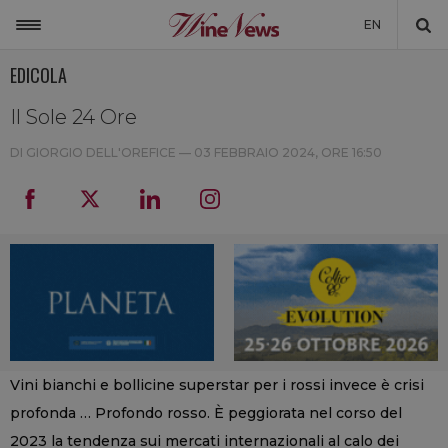
EN
EDICOLA
ITALIA
MONDO
Il Sole 24 Ore
NON SOLO VINO
DI GIORGIO DELL'OREFICE —
03 FEBBRAIO 2024, ORE 16:50
NEWSLETTER
LA CANTINA DI WINENEWS
DICONO DI NOI
WINENEWS TV
Vini bianchi e bollicine superstar per i rossi invece è crisi
profonda … Profondo rosso. È peggiorata nel corso del
2023 la tendenza sui mercati internazionali al calo dei