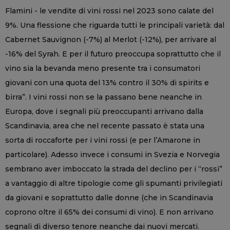
Flamini - le vendite di vini rossi nel 2023 sono calate del
9%. Una flessione che riguarda tutti le principali varietà: dal
Cabernet Sauvignon (-7%) al Merlot (-12%), per arrivare al
-16% del Syrah. E per il futuro preoccupa soprattutto che il
vino sia la bevanda meno presente tra i consumatori
giovani con una quota del 13% contro il 30% di spirits e
birra”. I vini rossi non se la passano bene neanche in
Europa, dove i segnali più preoccupanti arrivano dalla
Scandinavia, area che nel recente passato è stata una
sorta di roccaforte per i vini rossi (e per l’Amarone in
particolare). Adesso invece i consumi in Svezia e Norvegia
sembrano aver imboccato la strada del declino per i “rossi”
a vantaggio di altre tipologie come gli spumanti privilegiati
da giovani e soprattutto dalle donne (che in Scandinavia
coprono oltre il 65% dei consumi di vino). E non arrivano
segnali di diverso tenore neanche dai nuovi mercati.