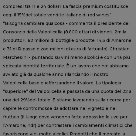
compresi tra 11 e 24 dollari. La fascia premium costituisce
oggi il 15%del totale vendite italiane di red wines”.
“Bisogna cambiare qualcosa - commenta il presidente del
Consorzio della Valpolicella (8.600 ettari di vigneti, 2mila
produttori, 62 milioni di bottiglie prodotte, 14,3 di Amarone
e 31 di Ripasso e zoo milioni di euro di fatturato), Christian
Marchesini - puntando su vini meno alcolici e con una più
spiccata identità territoriale. È un lavoro che noi abbiamo
avviato già da qualche anno rilanciando il nostro
Valpolicella base e rafforzandone il valore. La tipologia
“superiore” del Valpolicella è passata da una quota del 22 a
una del 29%del totale. E stiamo lavorando sulla ricerca per
capire le contromosse da adottare nel vigneto e nel
fruttaio (il luogo dove vengono fatte appassire le uve per
l’Amarone, ndr) per contrastare i cambiamenti climatici che
favoriscono vini molto alcolici. Prodotti che il mercato, a