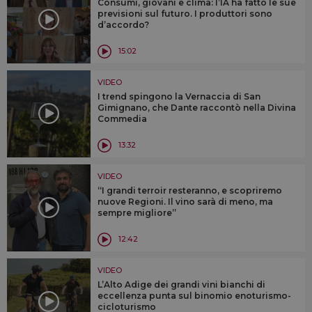
Consumi, giovani e clima: l’IA ha fatto le sue
previsioni sul futuro. I produttori sono
d’accordo?
15:02
VIDEO
I trend spingono la Vernaccia di San
Gimignano, che Dante raccontò nella Divina
Commedia
13:32
VIDEO
“I grandi terroir resteranno, e scopriremo
nuove Regioni. Il vino sarà di meno, ma
sempre migliore”
12:42
VIDEO
L’Alto Adige dei grandi vini bianchi di
eccellenza punta sul binomio enoturismo-
cicloturismo