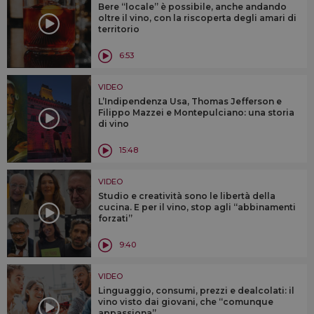
Bere “locale” è possibile, anche andando
oltre il vino, con la riscoperta degli amari di
territorio
6:53
VIDEO
L’Indipendenza Usa, Thomas Jefferson e
Filippo Mazzei e Montepulciano: una storia
di vino
15:48
VIDEO
Studio e creatività sono le libertà della
cucina. E per il vino, stop agli “abbinamenti
forzati”
9:40
VIDEO
Linguaggio, consumi, prezzi e dealcolati: il
vino visto dai giovani, che “comunque
appassiona”