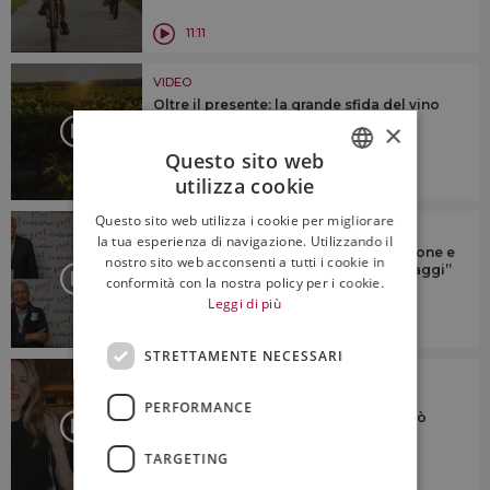
11:11
VIDEO
Oltre il presente: la grande sfida del vino
resta la gestione del “cambiamento
×
climatico”
Questo sito web
19:47
utilizza cookie
ITALIAN
Questo sito web utilizza i cookie per migliorare
VIDEO
ENGLISH
la tua esperienza di navigazione. Utilizzando il
Cambiamento climatico, comunicazione e
nostro sito web acconsenti a tutti i cookie in
giovani: il futuro secondo i “grandi saggi”
conformità con la nostra policy per i cookie.
del vino
Leggi di più
9:50
STRETTAMENTE NECESSARI
VIDEO
Il gender gap nel mondo del vino è in
PERFORMANCE
controtendenza, ma il settore non può
permettersi di tacere
TARGETING
7:45