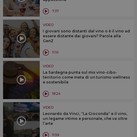
7:37
VIDEO
I giovani sono distanti dal vino o è il vino ad
essere distante dai giovani? Parola alla
GenZ
11:10
VIDEO
La Sardegna punta sul mix vino-cibo-
territorio come meta di un turismo wellness
e sostenibile
18:24
VIDEO
Leonardo da Vinci, “La Gioconda” e il vino,
un legame intimo e personale, che va oltre
l’arte
11:59