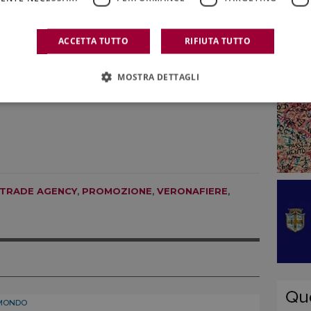
 fuoco i fondamenti dell’espressione del terroir -
iano tra identità regionali ed evoluzione stilistica.
A
ACCETTA TUTTO
RIFIUTA TUTTO
i gala all’Ambasciata d’Italia a New Delhi con
l programma prosegue, poi, il 18 gennaio a
Goa
, con
MOSTRA DETTAGLI
l’hotel Taj Cidade de Goa dove verranno riproposte
 TRADE AGENCY
,
PROMOZIONE
,
VERONAFIERE
,
MONDO