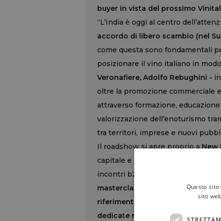
buyer in vista del prossimo Vinita
“L’India è oggi al centro dell’atte
accordo di libero scambio (nel S
come questa sono fondamentali per c
posizionare il vino italiano in mod
Veronafiere, Adolfo Rebughini -
i
oltre la promozione commerciale e p
attraverso formazione, educazione e
valorizzazione dell’enoturismo tra
tra territori, imprese e nuovi pubbli
Il roadshow si apre proprio a
New 
capitale e prosegue il 16 gennaio a
incontri b2b e degustazioni rivolt
Questo sito 
masterclass,
Sonal C Holland, pri
sito web
riferimento per l’educazione e la 
dedicate rispettivamente allo spet
STRETTAM