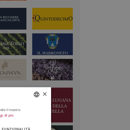
×
ndo il nostro
ITALIAN
gi di più
ENGLISH
FUNZIONALITÀ