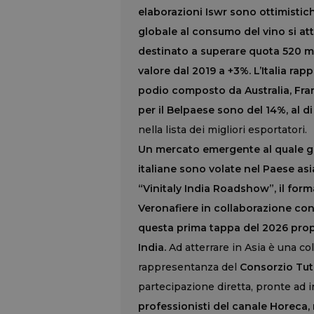
elaborazioni Iswr sono ottimistich
globale al consumo del vino si atte
destinato a superare quota 520 mil
valore dal 2019 a +3%. L’Italia rap
podio composto da Australia, Fran
per il Belpaese sono del 14%, al 
nella lista dei migliori esportatori.
Un mercato emergente al quale g
italiane sono volate nel Paese asi
“Vinitaly India Roadshow”, il for
Veronafiere in collaborazione con
questa prima tappa del 2026 propri
India.
Ad atterrare in Asia è una co
rappresentanza del
Consorzio Tute
partecipazione diretta, pronte ad 
professionisti del canale Horeca, 