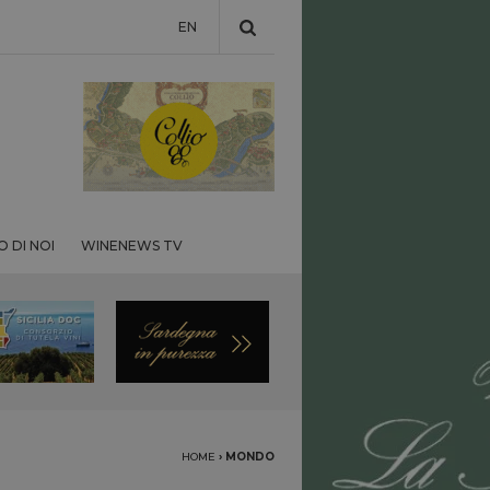
EN
 DI NOI
WINENEWS TV
HOME
›
MONDO