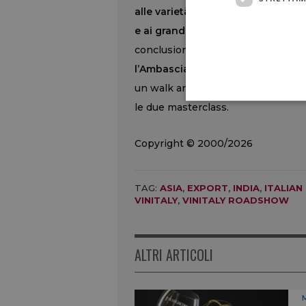
alle varietà autoctone, mettendo a
e ai grandi territori del rosso ital
conclusione si terrà una
una cena d
l’Ambasciatore Antonio Bartoli
. I
un walk around tasting ospitato al
le due masterclass.
Copyright © 2000/2026
TAG:
ASIA
,
EXPORT
,
INDIA
,
ITALIAN
VINITALY
,
VINITALY ROADSHOW
ALTRI ARTICOLI