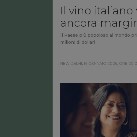
Il vino italian
ancora margina
Il Paese più popoloso al mondo prim
milioni di dollari
NEW DELHI,
14 GENNAIO 2026, ORE 20: