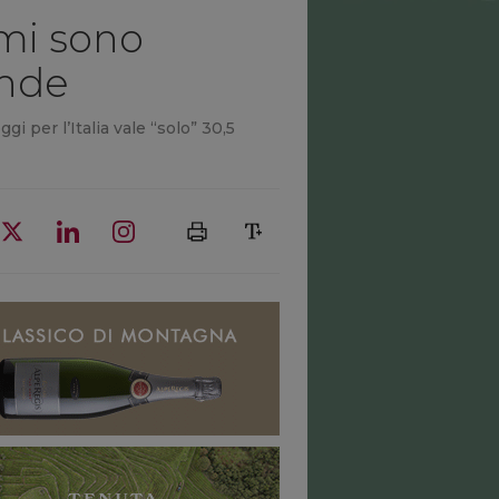
umi sono
ande
 per l’Italia vale “solo” 30,5