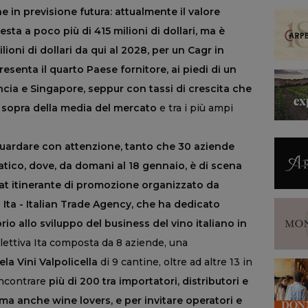
e in previsione futura: attualmente il valore
sta a poco più di 415 milioni di dollari, ma è
ioni di dollari da qui al 2028, per un Cagr in
presenta il quarto Paese fornitore, ai piedi di un
cia e Singapore, seppur con tassi di crescita che
di sopra della media del mercato
e tra i più ampi
uardare con attenzione, tanto
che 30 aziende
atico, dove, da domani al 18 gennaio, è di scena
mat itinerante di promozione organizzato da
 Ita - Italian Trade Agency, che ha dedicato
o allo sviluppo del business del vino italiano in
llettiva Ita composta da 8 aziende, una
la Vini Valpolicella
di 9 cantine, oltre ad altre 13 in
incontrare
più di 200 tra importatori, distributori e
ma anche wine lovers, e per invitare operatori e