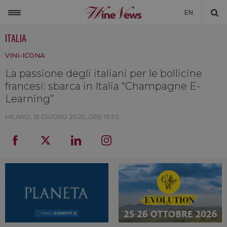
EN
ITALIA
ITALIA
VINI-ICONA
MONDO
La passione degli italiani per le bollicine
NON SOLO VINO
francesi: sbarca in Italia “Champagne E-
NEWSLETTER
Learning”
LA CANTINA DI WINENEWS
MILANO,
18 GIUGNO 2025, ORE 19:52
DICONO DI NOI
WINENEWS TV