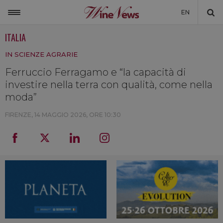
EN
ITALIA
ITALIA
IN SCIENZE AGRARIE
MONDO
Ferruccio Ferragamo e “la capacità di
NON SOLO VINO
investire nella terra con qualità, come nella
NEWSLETTER
moda”
LA CANTINA DI WINENEWS
FIRENZE,
14 MAGGIO 2026, ORE 10:30
DICONO DI NOI
WINENEWS TV