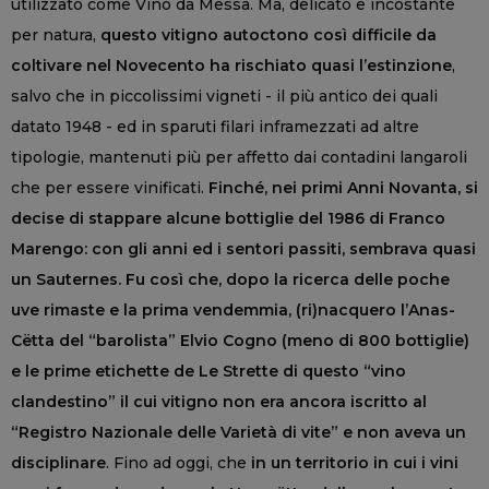
utilizzato come Vino da Messa. Ma, delicato e incostante
per natura,
questo vitigno autoctono così difficile da
coltivare nel Novecento ha rischiato quasi l’estinzione
,
salvo che in piccolissimi vigneti - il più antico dei quali
datato 1948 - ed in sparuti filari inframezzati ad altre
tipologie, mantenuti più per affetto dai contadini langaroli
che per essere vinificati.
Finché, nei primi Anni Novanta, si
decise di stappare alcune bottiglie del 1986 di Franco
Marengo: con gli anni ed i sentori passiti, sembrava quasi
un Sauternes. Fu così che, dopo la ricerca delle poche
uve rimaste e la prima vendemmia, (ri)nacquero l’Anas-
Cëtta del “barolista” Elvio Cogno (meno di 800 bottiglie)
e le prime etichette de Le Strette di questo “vino
clandestino” il cui vitigno non era ancora iscritto al
“Registro Nazionale delle Varietà di vite” e non aveva un
disciplinare
. Fino ad oggi, che
in un territorio in cui i vini