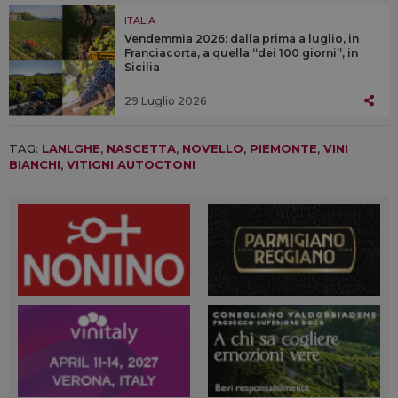
ITALIA
Vendemmia 2026: dalla prima a luglio, in
Franciacorta, a quella “dei 100 giorni”, in
Sicilia
29 Luglio 2026
TAG:
LANLGHE
,
NASCETTA
,
NOVELLO
,
PIEMONTE
,
VINI
BIANCHI
,
VITIGNI AUTOCTONI