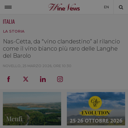
EN
ITALIA
ITALIA
LA STORIA
MONDO
Nas-Cëtta, da “vino clandestino” al rilancio
NON SOLO VINO
come il vino bianco più raro delle Langhe
NEWSLETTER
del Barolo
LA CANTINA DI WINENEWS
NOVELLO,
25 MARZO 2026, ORE 10:30
DICONO DI NOI
WINENEWS TV