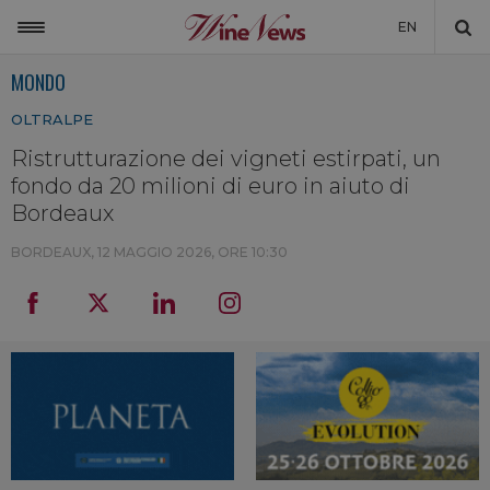
EN
MONDO
ITALIA
OLTRALPE
MONDO
Ristrutturazione dei vigneti estirpati, un
NON SOLO VINO
fondo da 20 milioni di euro in aiuto di
NEWSLETTER
Bordeaux
LA CANTINA DI WINENEWS
BORDEAUX,
12 MAGGIO 2026, ORE 10:30
DICONO DI NOI
WINENEWS TV