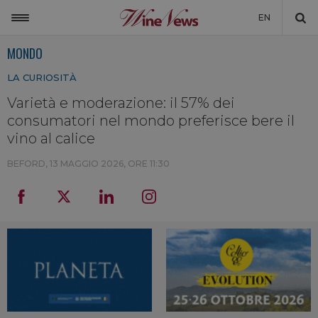
EN
MONDO
ITALIA
LA CURIOSITÀ
MONDO
Varietà e moderazione: il 57% dei
NON SOLO VINO
consumatori nel mondo preferisce bere il
NEWSLETTER
vino al calice
LA CANTINA DI WINENEWS
BEFORD,
13 MAGGIO 2026, ORE 11:30
DICONO DI NOI
WINENEWS TV