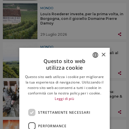
MONDO
Louis Roederer investe, per la prima volta, in
Borgogna, con il gioiello Domaine Pierre
Damoy
29 Luglio 2026
MONDO
×
La prima denominazione di vini naturali al
mondo? Potrebbe arrivare dal Galles
Questo sito web
utilizza cookie
ITALIAN
28 Luglio 2026
Questo sito web utilizza i cookie per migliorare
ENGLISH
la tua esperienza di navigazione. Utilizzando il
MONDO
nostro sito web acconsenti a tutti i cookie in
Buoni segnali per il vino di alta gamma:
conformità con la nostra policy per i cookie.
torna a crescere la divisione “Champagne &
Leggi di più
Wines” di Lvmh
27 Luglio 2026
STRETTAMENTE NECESSARI
MONDO
PERFORMANCE