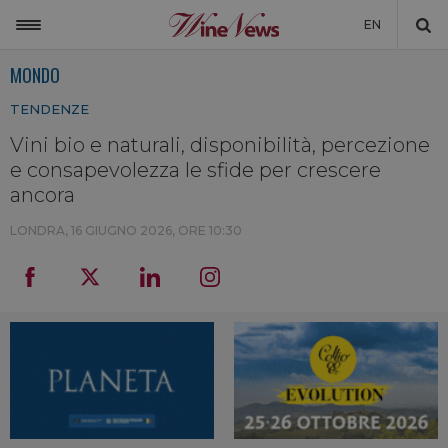
EN
MONDO
ITALIA
TENDENZE
MONDO
Vini bio e naturali, disponibilità, percezione
NON SOLO VINO
e consapevolezza le sfide per crescere
NEWSLETTER
ancora
LA CANTINA DI WINENEWS
LONDRA,
16 GIUGNO 2026, ORE 10:30
DICONO DI NOI
WINENEWS TV