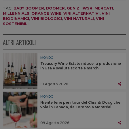
TAG:
BABY BOOMER
,
BOOMER
,
GEN Z
,
IWSR
,
MERCATI
,
MILLENNIALS
,
ORANGE WINE
,
VINI ALTERNATIVI
,
VINI
BIODINAMICI
,
VINI BIOLOGICI
,
VINI NATURALI
,
VINI
SOSTENIBILI
ALTRI ARTICOLI
MONDO
Treasury Wine Estate riduce la produzione
in Usa e svaluta scorte e marchi
10 Agosto 2026
MONDO
Niente ferie per i tour del Chianti Docg che
vola in Canada, da Toronto a Montréal
09 Agosto 2026