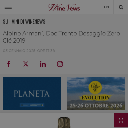
EN
SU I VINI DI WINENEWS
ITALIA
MONDO
Albino Armani, Doc Trento Dosaggio Zero
Clé 2019
NON SOLO VINO
03 GENNAIO 2025, ORE 17:38
NEWSLETTER
LA CANTINA DI WINENEWS
DICONO DI NOI
WINENEWS TV