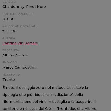
UVAGGIO:
Chardonnay, Pinot Nero
BOTTIGLIE PRODOTTE:
10.000
PREZZO ALLO SCAFFALE:
€ 26,00
AZIENDA:
Cantina Vini Armani
PROPRIETÀ:
Albino Armani
ENOLOGO:
Marco Campostrini
TERRITORIO:
Trento
È noto, il dosaggio zero nel metodo classico è la
tipologia che più riduce la “mediazione” della
rifermentazione del vino in bottiglia e fa trasparire il
territorio e nel caso del Clè - il Trentodoc che Albino