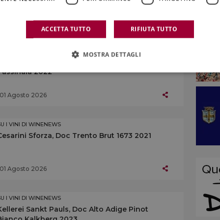
01 Agosto 2026
ACCETTA TUTTO
RIFIUTA TUTTO
SU I VINI DI WINENEWS
MOSTRA DETTAGLI
Castello del Terriccio, Toscana Igt Rosso
Tassinaia 2022
01 Agosto 2026
SU I VINI DI WINENEWS
Cesarini Sforza, Doc Trento Brut 1673 2021
01 Agosto 2026
SU I VINI DI WINENEWS
Kellerei Sankt Pauls, Doc Alto Adige Pinot
Bianco Kalkberg 2023