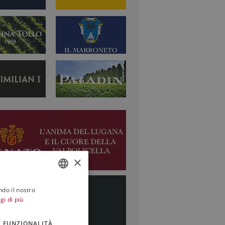
×
ndo il nostro
ITALIAN
gi di più
ENGLISH
FUNZIONALITÀ