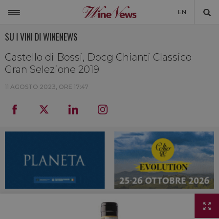
EN
SU I VINI DI WINENEWS
ITALIA
MONDO
Castello di Bossi, Docg Chianti Classico
Gran Selezione 2019
NON SOLO VINO
11 AGOSTO 2023, ORE 17:47
NEWSLETTER
LA CANTINA DI WINENEWS
DICONO DI NOI
WINENEWS TV