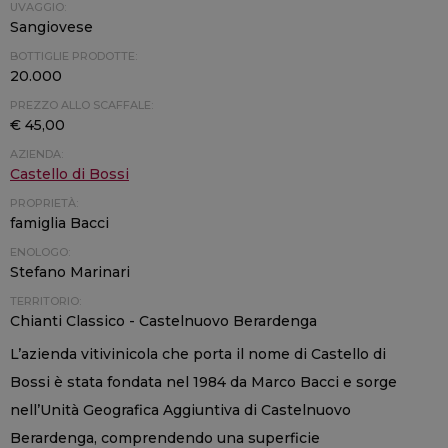
UVAGGIO:
Sangiovese
BOTTIGLIE PRODOTTE:
20.000
PREZZO ALLO SCAFFALE:
€ 45,00
AZIENDA:
Castello di Bossi
PROPRIETÀ:
famiglia Bacci
ENOLOGO:
Stefano Marinari
TERRITORIO:
Chianti Classico - Castelnuovo Berardenga
L’azienda vitivinicola che porta il nome di Castello di
Bossi è stata fondata nel 1984 da Marco Bacci e sorge
nell’Unità Geografica Aggiuntiva di Castelnuovo
Berardenga, comprendendo una superficie