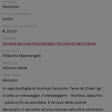
UVAGGIO:
Pecorino
BOTTIGLIE PRODOTTE:
5.000
PREZZO ALLO SCAFFALE:
€ 20,00
AZIENDA:
Società Agricola Mastrangelo-Tenimenti del Grifone
PROPRIETÀ:
Filiberto Mastrangelo
ENOLOGO:
Vittorio Festa
TERRITORIO:
Abruzzo
In ogni bottiglia di Nuntius Pecorino Terre di Chieti Igt
si cela un messaggio. Il messaggero - Nuntius, appunto
- parla a chi sa ascoltare. È la voce delle colline
abruzzesi: il racconto di una visione nata oltre vent’anni