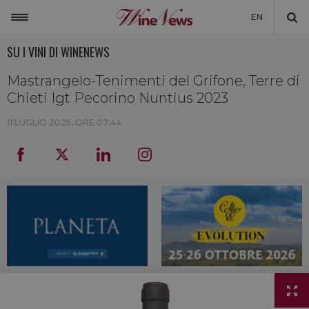
EN
SU I VINI DI WINENEWS
ITALIA
MONDO
Mastrangelo-Tenimenti del Grifone, Terre di
Chieti Igt Pecorino Nuntius 2023
NON SOLO VINO
11 LUGLIO 2025, ORE 07:44
NEWSLETTER
LA CANTINA DI WINENEWS
DICONO DI NOI
WINENEWS TV