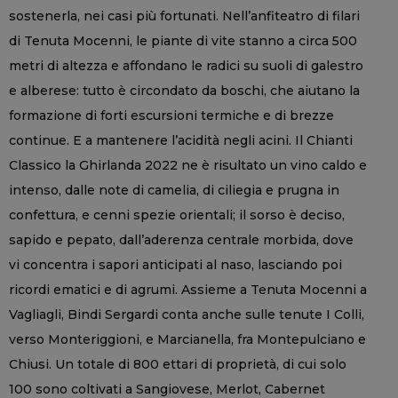
sostenerla, nei casi più fortunati. Nell’anfiteatro di filari
di Tenuta Mocenni, le piante di vite stanno a circa 500
metri di altezza e affondano le radici su suoli di galestro
e alberese: tutto è circondato da boschi, che aiutano la
formazione di forti escursioni termiche e di brezze
continue. E a mantenere l’acidità negli acini. Il Chianti
Classico la Ghirlanda 2022 ne è risultato un vino caldo e
intenso, dalle note di camelia, di ciliegia e prugna in
confettura, e cenni spezie orientali; il sorso è deciso,
sapido e pepato, dall’aderenza centrale morbida, dove
vi concentra i sapori anticipati al naso, lasciando poi
ricordi ematici e di agrumi. Assieme a Tenuta Mocenni a
Vagliagli, Bindi Sergardi conta anche sulle tenute I Colli,
verso Monteriggioni, e Marcianella, fra Montepulciano e
Chiusi. Un totale di 800 ettari di proprietà, di cui solo
100 sono coltivati a Sangiovese, Merlot, Cabernet