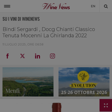
EN
SU I VINI DI WINENEWS
ITALIA
MONDO
Bindi Sergardi , Docg Chianti Classico
Tenuta Mocenni La Ghirlanda 2022
NON SOLO VINO
11 LUGLIO 2025, ORE 06:58
NEWSLETTER
LA CANTINA DI WINENEWS
DICONO DI NOI
WINENEWS TV