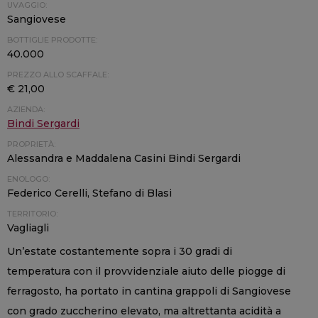
UVAGGIO:
Sangiovese
BOTTIGLIE PRODOTTE:
40.000
PREZZO ALLO SCAFFALE:
€ 21,00
AZIENDA:
Bindi Sergardi
PROPRIETÀ:
Alessandra e Maddalena Casini Bindi Sergardi
ENOLOGO:
Federico Cerelli, Stefano di Blasi
TERRITORIO:
Vagliagli
Un’estate costantemente sopra i 30 gradi di
temperatura con il provvidenziale aiuto delle piogge di
ferragosto, ha portato in cantina grappoli di Sangiovese
con grado zuccherino elevato, ma altrettanta acidità a