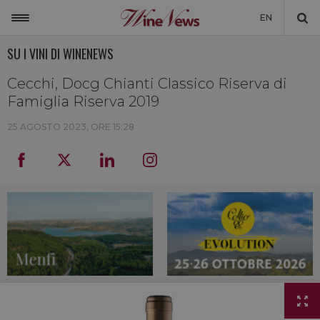
EN
SU I VINI DI WINENEWS
ITALIA
MONDO
Cecchi, Docg Chianti Classico Riserva di
Famiglia Riserva 2019
NON SOLO VINO
25 AGOSTO 2023, ORE 15:28
NEWSLETTER
LA CANTINA DI WINENEWS
DICONO DI NOI
WINENEWS TV