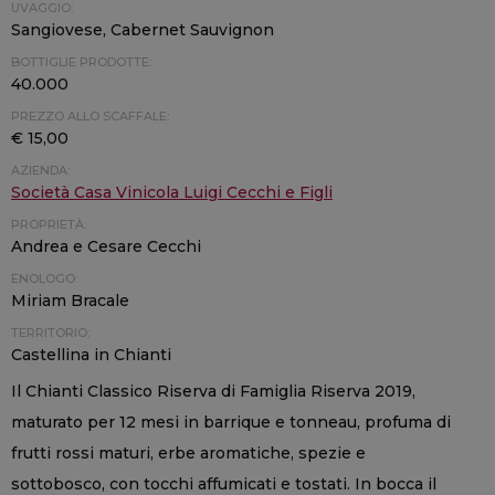
UVAGGIO:
Sangiovese, Cabernet Sauvignon
BOTTIGLIE PRODOTTE:
40.000
PREZZO ALLO SCAFFALE:
€ 15,00
AZIENDA:
Società Casa Vinicola Luigi Cecchi e Figli
PROPRIETÀ:
Andrea e Cesare Cecchi
ENOLOGO:
Miriam Bracale
TERRITORIO:
Castellina in Chianti
Il Chianti Classico Riserva di Famiglia Riserva 2019,
maturato per 12 mesi in barrique e tonneau, profuma di
frutti rossi maturi, erbe aromatiche, spezie e
sottobosco, con tocchi affumicati e tostati. In bocca il