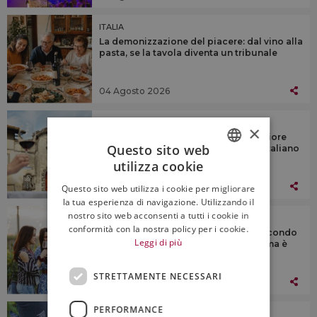
ITALIA
La demonizzazione del piacere: dal vino alla
pasta, se la tavola diventa un tribunale
04 Agosto 2026
ITALIA
×
Le Donne della Vite premiano la migliore
Questo sito web
fotografia di un paesaggio del vino italiano
utilizza cookie
ITALIAN
03 Agosto 2026
Questo sito web utilizza i cookie per migliorare
ENGLISH
la tua esperienza di navigazione. Utilizzando il
nostro sito web acconsenti a tutti i cookie in
ITALIA
conformità con la nostra policy per i cookie.
Enoturismo, estate a due velocità secondo
Leggi di più
gli addetti ai lavori: la domanda c’è, ma è
più selettiva
STRETTAMENTE NECESSARI
03 Agosto 2026
PERFORMANCE
ITALIA