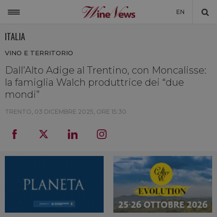
EN
ITALIA
ITALIA
VINO E TERRITORIO
MONDO
Dall’Alto Adige al Trentino, con Moncalisse:
NON SOLO VINO
la famiglia Walch produttrice dei “due
NEWSLETTER
mondi”
LA CANTINA DI WINENEWS
TRENTO,
03 DICEMBRE 2025, ORE 15:30
DICONO DI NOI
WINENEWS TV