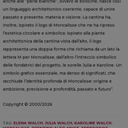
anche alle “perle bianche”, ovvero le bollicine, nasce così
un linguaggio architettonico coerente, capace di unire
passato e presente, materia e visione. La cantina ha,
inoltre, ispirato il logo di Moncalisse che ne ha ripreso
l’estetica circolare e simbolica: ispirato alla pianta
architettonica della cantina vista dall’alto, il logo
rappresenta una doppia forma che richiama da un lato la
lettera M per Moncalisse, dall’altro l’intreccio simbolico
delle fondatrici del progetto, le sorelle Julia e Karoline. Un
simbolo grafico essenziale, ma denso di significati, che
racchiude l’identità profonda di Moncalisse: origine e
ambizione, precisione e profondità, passato e futuro”.
Copyright © 2000/2026
TAG:
ELENA WALCH
,
JULIA WALCH
,
KAROLINE WALCH
,
MONCALISSE
,
TRENTINO ALTO ADIGE
,
TRENTODOC