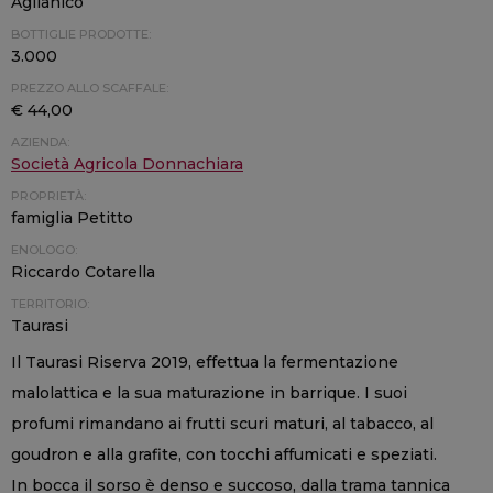
Aglianico
BOTTIGLIE PRODOTTE:
3.000
PREZZO ALLO SCAFFALE:
€ 44,00
AZIENDA:
Società Agricola Donnachiara
PROPRIETÀ:
famiglia Petitto
ENOLOGO:
Riccardo Cotarella
TERRITORIO:
Taurasi
Il Taurasi Riserva 2019, effettua la fermentazione
malolattica e la sua maturazione in barrique. I suoi
profumi rimandano ai frutti scuri maturi, al tabacco, al
goudron e alla grafite, con tocchi affumicati e speziati.
In bocca il sorso è denso e succoso, dalla trama tannica