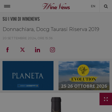
EN
SU I VINI DI WINENEWS
ITALIA
MONDO
Donnachiara, Docg Taurasi Riserva 2019
NON SOLO VINO
20 SETTEMBRE 2024, ORE 15:36
NEWSLETTER
LA CANTINA DI WINENEWS
DICONO DI NOI
WINENEWS TV