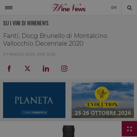
EN
SU I VINI DI WINENEWS
ITALIA
MONDO
Fanti, Docg Brunello di Montalcino
Vallocchio Decennale 2020
NON SOLO VINO
07 MARZO 2025, ORE 12:58
NEWSLETTER
LA CANTINA DI WINENEWS
DICONO DI NOI
WINENEWS TV