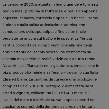
La versione 2020, maturata in legno grande e tonneau
per 36 mesi, profuma di frutti rossi e neri, fiori appena
appassiti, tabacco, corteccia e spezie. In bocca il sorso
è pieno e dalla solida articolazione tannica, che
conduce uno sviluppo polposo fino ad un finale
persistente ancora sul frutto e le spezie. La Tenuta
Fanti è condotta da Filippo Fanti, che alla fine degli
anni Settanta del secolo scorso l’ha trasformata da
azienda mezzadrile in realtà vitivinicola a tutto tondo.
Da anni - ad affiancarlo nella gestione aziendale, che in
più produce olio, miele e zafferano - troviamo sua figlia
Elisa ed Elena. La cantina, da cui esce una produzione
complessiva di 200.000 bottiglie, è alimentata da 50
ettari a vigneto, collocati tra i 150 e i 400 metri sul
livello del mare e distribuiti su vari appezzamenti nel
quadrante sud-est della denominazione, non lontano