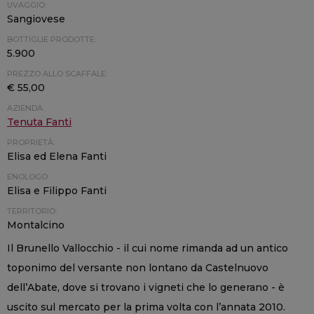
UVAGGIO:
Sangiovese
BOTTIGLIE PRODOTTE:
5.900
PREZZO ALLO SCAFFALE:
€ 55,00
AZIENDA:
Tenuta Fanti
PROPRIETÀ:
Elisa ed Elena Fanti
ENOLOGO:
Elisa e Filippo Fanti
TERRITORIO:
Montalcino
Il Brunello Vallocchio - il cui nome rimanda ad un antico
toponimo del versante non lontano da Castelnuovo
dell’Abate, dove si trovano i vigneti che lo generano - è
uscito sul mercato per la prima volta con l’annata 2010.