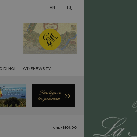
EN
 DI NOI
WINENEWS TV
HOME
›
MONDO