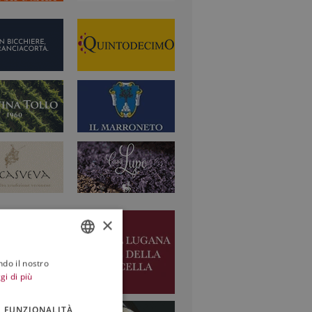
×
ndo il nostro
ITALIAN
gi di più
ENGLISH
FUNZIONALITÀ