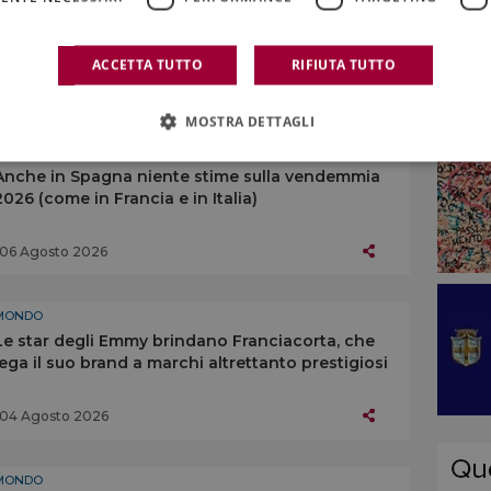
“The World’s 50 Best Vineyards” 2026, la
premiazione a Santiago del Cile
ACCETTA TUTTO
RIFIUTA TUTTO
06 Agosto 2026
MOSTRA DETTAGLI
MONDO
Anche in Spagna niente stime sulla vendemmia
2026 (come in Francia e in Italia)
06 Agosto 2026
MONDO
Le star degli Emmy brindano Franciacorta, che
lega il suo brand a marchi altrettanto prestigiosi
04 Agosto 2026
MONDO