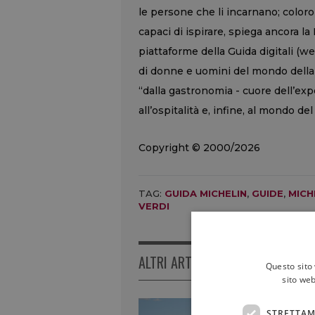
le persone che li incarnano; color
capaci di ispirare, spiega ancora la 
piattaforme della Guida digitali (web
di donne e uomini del mondo della g
“dalla gastronomia - cuore dell’exp
all’ospitalità e, infine, al mondo del
Copyright © 2000/2026
TAG:
GUIDA MICHELIN
,
GUIDE
,
MICH
VERDI
ALTRI ARTICOLI
Questo sito 
sito web
STRETTAM