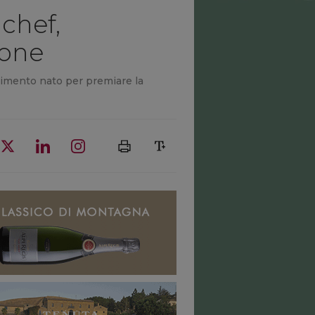
 chef,
ione
scimento nato per premiare la