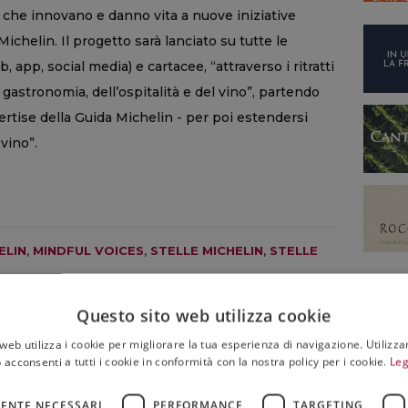
o che innovano e danno vita a nuove iniziative
Michelin. Il progetto sarà lanciato su tutte le
, app, social media) e cartacee, “attraverso i ritratti
astronomia, dell’ospitalità e del vino”, partendo
ertise della Guida Michelin - per poi estendersi
 vino”.
ELIN
,
MINDFUL VOICES
,
STELLE MICHELIN
,
STELLE
Questo sito web utilizza cookie
web utilizza i cookie per migliorare la tua esperienza di navigazione. Utilizza
 acconsenti a tutti i cookie in conformità con la nostra policy per i cookie.
Leg
MONDO
ENTE NECESSARI
PERFORMANCE
TARGETING