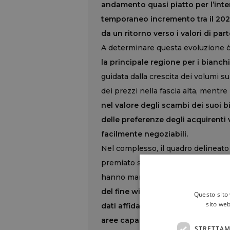
andamento quasi piatto per l’inter
temporaneo incremento tra il 2020
da un ritorno verso i valori di par
A determinare questa evoluzione 
la principale regione per i bianchi
guidata dalla crescita dei volumi su
dei prezzi nella fascia alta, mentre
nel valore degli scambi dei suoi
delle preferenze degli acquirenti
facilmente negoziabili.
Nel complesso, il quadro delineato
premiato soprattutto gli spumanti e
hanno mantenuto un ruolo marginal
del fine wines in una fase più sele
Questo sito 
sito web
dati affidabili e aggiornati diven
aree capaci di garantire stabilità 
STRETTAM