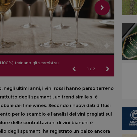
1.100%) trainano gli scambi sul
1.100%) trainano gli scambi sul
1
/
2
negli ultimi anni, i vini rossi hanno perso terreno
rattutto degli spumanti, un trend simile si è
bale dei fine wines. Secondo i nuovi dati diffusi
ento per lo scambio e l’analisi dei vini pregiati sul
lore delle contrattazioni di vini bianchi è
lo degli spumanti ha registrato un balzo ancora