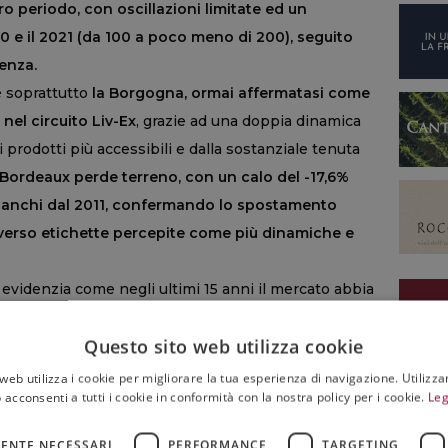
o periodo, con oscillazioni limitate ed un
 e il 2021 (da 100 a poco meno di 200), seguito
tenza.
è soprattutto
la Borgogna, ormai affermatasi come
 nel circuito Liv-Ex
, grazie ad una doppia dinamica
i prodotti più accessibili e dalla sostanziale tenuta
Bordeaux perde terreno, con un calo del -17,6%
 bianchi dal 2011, confermando lo spostamento
 verso etichette percepite come più dinamiche e
 evidenzia come negli ultimi 15 anni il mercato abbia
, in misura minore, i vini bianchi, mentre i rossi
Questo sito web utilizza cookie
e nella crescita del valore, segnalando
l’ingresso
ttiva e consapevole, nella quale la disponibilità di
web utilizza i cookie per migliorare la tua esperienza di navigazione. Utilizza
 acconsenti a tutti i cookie in conformità con la nostra policy per i cookie.
Leg
ta determinante per individuare le categorie e le
e valore nel tempo.
ENTE NECESSARI
PERFORMANCE
TARGETING