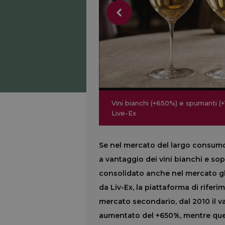
Vini bianchi (+650%) e spumanti (+
Vini bianchi (+650%) e spumanti (+
Live-Ex
Live-Ex
Se nel mercato del largo consumo, 
a vantaggio dei vini bianchi e sop
consolidato anche nel mercato glo
da Liv-Ex, la piattaforma di riferim
mercato secondario, dal 2010 il va
aumentato del +650%, mentre quel