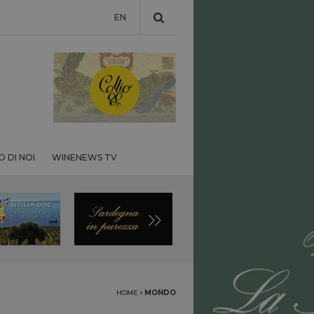
EN
 DI NOI
WINENEWS TV
HOME
›
MONDO