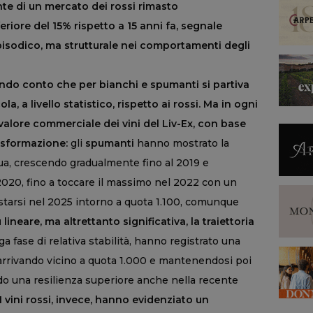
onte di un mercato dei rossi rimasto
riore del 15% rispetto a 15 anni fa, segnale
sodico, ma strutturale nei comportamenti degli
ndo conto che per bianchi e spumanti si partiva
 a livello statistico, rispetto ai rossi. Ma in ogni
valore commerciale dei vini del Liv-Ex, con base
asformazione:
gli
spumanti
hanno mostrato la
ua, crescendo gradualmente fino al 2019 e
020, fino a toccare il massimo nel 2022 con un
estarsi nel 2025 intorno a quota 1.100, comunque
 lineare, ma altrettanto significativa, la traiettoria
a fase di relativa stabilità, hanno registrato una
2, arrivando vicino a quota 1.000 e mantenendosi poi
do una resilienza superiore anche nella recente
I vini rossi, invece, hanno evidenziato un