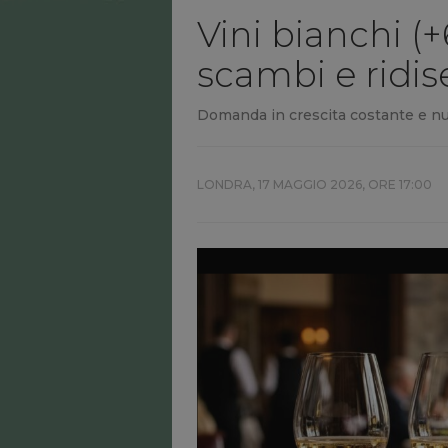
Vini bianchi (
scambi e ridis
Domanda in crescita costante e nuov
LONDRA,
17 MAGGIO 2026, ORE 17:00