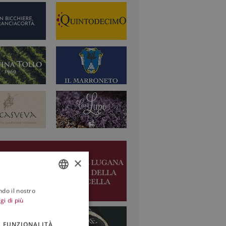
×
ndo il nostro
ITALIAN
gi di più
ENGLISH
FUNZIONALITÀ