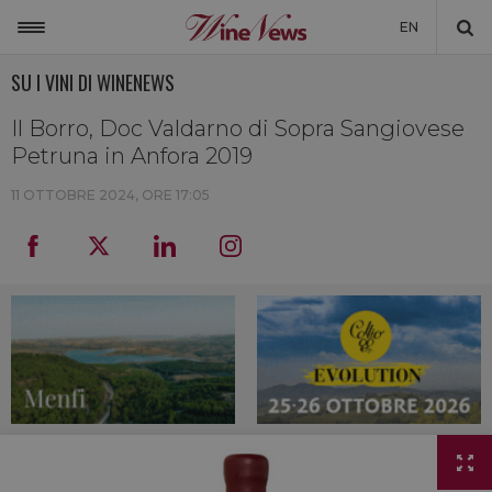
EN
SU I VINI DI WINENEWS
ITALIA
MONDO
Il Borro, Doc Valdarno di Sopra Sangiovese
Petruna in Anfora 2019
NON SOLO VINO
11 OTTOBRE 2024, ORE 17:05
NEWSLETTER
LA CANTINA DI WINENEWS
DICONO DI NOI
WINENEWS TV