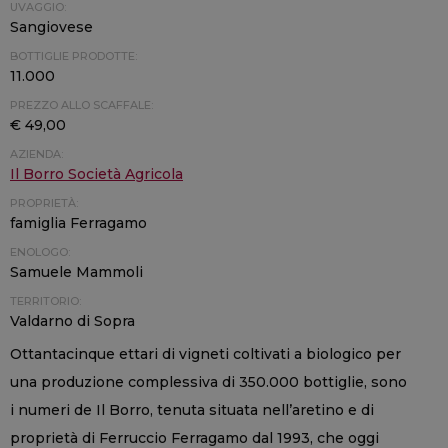
UVAGGIO:
Sangiovese
BOTTIGLIE PRODOTTE:
11.000
PREZZO ALLO SCAFFALE:
€ 49,00
AZIENDA:
Il Borro Società Agricola
PROPRIETÀ:
famiglia Ferragamo
ENOLOGO:
Samuele Mammoli
TERRITORIO:
Valdarno di Sopra
Ottantacinque ettari di vigneti coltivati a biologico per
una produzione complessiva di 350.000 bottiglie, sono
i numeri de Il Borro, tenuta situata nell’aretino e di
proprietà di Ferruccio Ferragamo dal 1993, che oggi