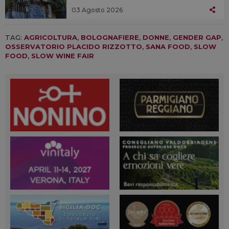
03 Agosto 2026
TAG:
AGRICOLTURA
,
BOLOGNAFIERE
,
DONNE
,
GENDER GAP
,
OSSERVATORIO PLACIDO RIZZOTTO
,
SANA FOOD
,
SLOW
FOOD
,
SLOW WINE FAIR