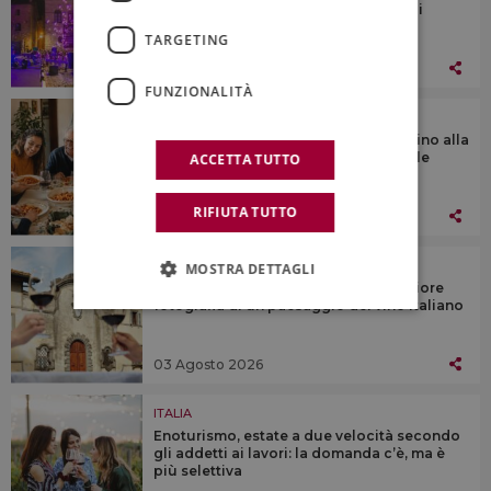
agosto è il momento clou di “Calici di
Stelle”
TARGETING
05 Agosto 2026
FUNZIONALITÀ
ITALIA
La demonizzazione del piacere: dal vino alla
pasta, se la tavola diventa un tribunale
ACCETTA TUTTO
RIFIUTA TUTTO
04 Agosto 2026
ITALIA
MOSTRA DETTAGLI
Le Donne della Vite premiano la migliore
fotografia di un paesaggio del vino italiano
03 Agosto 2026
ITALIA
Enoturismo, estate a due velocità secondo
gli addetti ai lavori: la domanda c’è, ma è
più selettiva