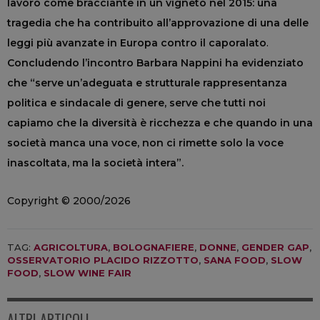
lavoro come bracciante in un vigneto nel 2015: una
tragedia che ha contribuito all’approvazione di una delle
leggi più avanzate in Europa contro il caporalato
.
Concludendo l’incontro Barbara Nappini ha evidenziato
che “serve un’adeguata e strutturale rappresentanza
politica e sindacale di genere, serve che tutti noi
capiamo che la diversità è ricchezza e che quando in una
società manca una voce, non ci rimette solo la voce
inascoltata, ma la società intera”.
Copyright © 2000/2026
TAG:
AGRICOLTURA
,
BOLOGNAFIERE
,
DONNE
,
GENDER GAP
,
OSSERVATORIO PLACIDO RIZZOTTO
,
SANA FOOD
,
SLOW
FOOD
,
SLOW WINE FAIR
ALTRI ARTICOLI