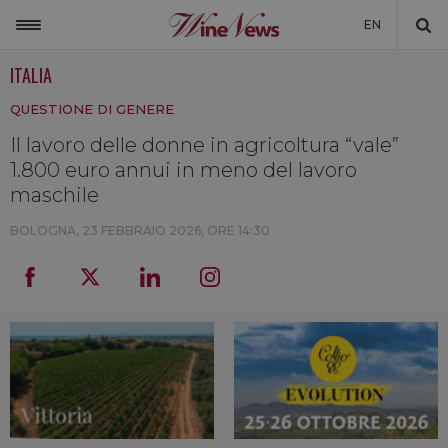
EN
ITALIA
ITALIA
QUESTIONE DI GENERE
MONDO
Il lavoro delle donne in agricoltura “vale”
NON SOLO VINO
1.800 euro annui in meno del lavoro
NEWSLETTER
maschile
LA CANTINA DI WINENEWS
BOLOGNA,
23 FEBBRAIO 2026, ORE 14:30
DICONO DI NOI
WINENEWS TV