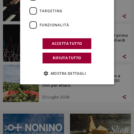
seconda metà 2026
TARGETING
23 Luglio 2026
FUNZIONALITÀ
MONDO
Import mondiale di vino “in rosso” nel primo
trimestre 2026: -7,5% in valore a 7,4 miliardi
ACCETTA TUTTO
di euro
23 Luglio 2026
RIFIUTA TUTTO
MONDO
MOSTRA DETTAGLI
Comité Champagne, ancora un ritocco a
ribasso per le rese di vendemmia: 8.800
chili per ettaro
22 Luglio 2026