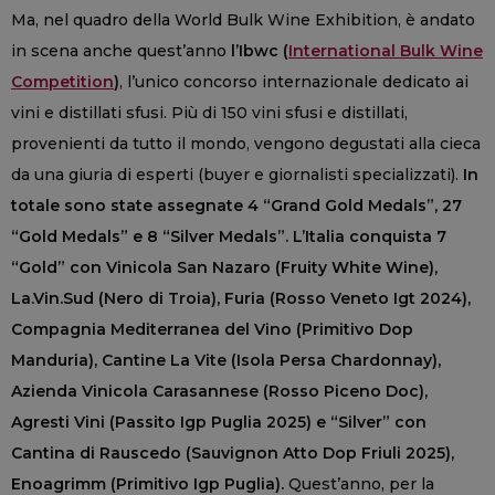
Ma, nel quadro della World Bulk Wine Exhibition, è andato
in scena anche quest’anno
l’Ibwc (
International Bulk Wine
Competition
)
, l’unico concorso internazionale dedicato ai
vini e distillati sfusi. Più di 150 vini sfusi e distillati,
provenienti da tutto il mondo, vengono degustati alla cieca
da una giuria di esperti (buyer e giornalisti specializzati).
In
totale sono state assegnate 4 “Grand Gold Medals”, 27
“Gold Medals” e 8 “Silver Medals”. L’Italia conquista 7
“Gold” con Vinicola San Nazaro (Fruity White Wine),
La.Vin.Sud (Nero di Troia), Furia (Rosso Veneto Igt 2024),
Compagnia Mediterranea del Vino (Primitivo Dop
Manduria), Cantine La Vite (Isola Persa Chardonnay),
Azienda Vinicola Carasannese (Rosso Piceno Doc),
Agresti Vini (Passito Igp Puglia 2025) e “Silver” con
Cantina di Rauscedo (Sauvignon Atto Dop Friuli 2025),
Enoagrimm (Primitivo Igp Puglia).
Quest’anno, per la