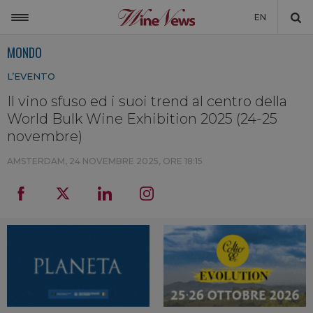
EN
MONDO
ITALIA
L’EVENTO
MONDO
Il vino sfuso ed i suoi trend al centro della
NON SOLO VINO
World Bulk Wine Exhibition 2025 (24-25
NEWSLETTER
novembre)
LA CANTINA DI WINENEWS
AMSTERDAM,
24 NOVEMBRE 2025, ORE 18:15
DICONO DI NOI
WINENEWS TV