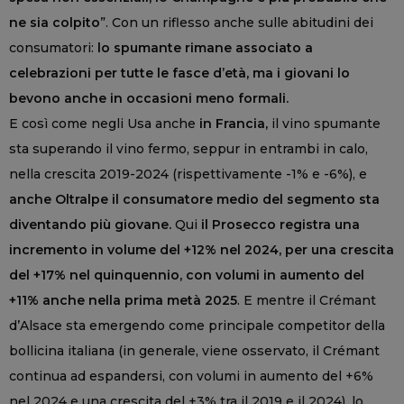
ne sia colpito
”. Con un riflesso anche sulle abitudini dei
consumatori:
lo spumante rimane associato a
celebrazioni per tutte le fasce d’età, ma i giovani lo
bevono anche in occasioni meno formali.
E così come negli Usa anche
in Francia,
il vino spumante
sta superando il vino fermo, seppur in entrambi in calo,
nella crescita 2019-2024 (rispettivamente -1% e -6%), e
anche Oltralpe il consumatore medio del segmento sta
diventando più giovane.
Qui
il Prosecco registra una
incremento in volume del +12% nel 2024, per una crescita
del +17% nel quinquennio, con volumi in aumento del
+11% anche nella prima metà 2025
. E mentre il Crémant
d’Alsace sta emergendo come principale competitor della
bollicina italiana (in generale, viene osservato, il Crémant
continua ad espandersi, con volumi in aumento del +6%
nel 2024 e una crescita del +3% tra il 2019 e il 2024), lo