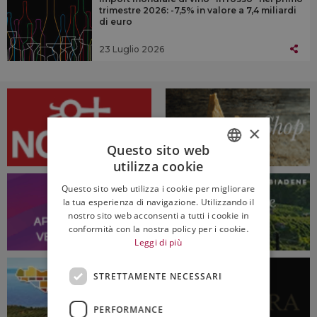
trimestre 2026: -7,5% in valore a 7,4 miliardi
di euro
23 Luglio 2026
×
Questo sito web
utilizza cookie
ITALIAN
Questo sito web utilizza i cookie per migliorare
ENGLISH
la tua esperienza di navigazione. Utilizzando il
nostro sito web acconsenti a tutti i cookie in
conformità con la nostra policy per i cookie.
Leggi di più
STRETTAMENTE NECESSARI
PERFORMANCE