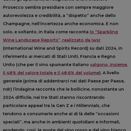
Prosecco sembra presidiare con sempre maggiore
autorevolezza e credibilità, a “dispetto” anche dello
Champagne, nel
l’incertezza anche economica
. E non
solo, e soltanto, in Italia come racconta
lo “Sparkling
Wine Landscape Reports”, realizzato da Iwsr
(International Wine and Spirits Record) su dati 2024, in
riferimento ai mercati di Stati Uniti, Francia e Regno
Unito (che per il vino spumante italiano
valgono, insieme,
il 48% del valore totale e il 48,6% del volume
). A livello
generale (prima di addentrarci nei dati Paese per Paese,
ndr) l’indagine racconta che le bollicine, nonostante un
2024 difficile, nei tre Stati stanno riscontrando
particolare appeal tra la Gen Z e i Millennials, che
tendono a consumarle anche al di là delle “occasioni
speciali”, ma anche in ambienti quotidiani e informali,
erodendo, così, le quote del vino rosso e del vino bianco.