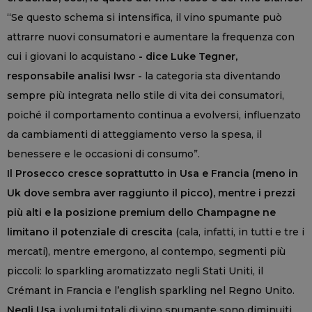
“Se questo schema si intensifica, il vino spumante può
attrarre nuovi consumatori e aumentare la frequenza con
cui i giovani lo acquistano
- dice Luke Tegner,
responsabile analisi Iwsr -
la categoria sta diventando
sempre più integrata nello stile di vita dei consumatori,
poiché il comportamento continua a evolversi, influenzato
da cambiamenti di atteggiamento verso la spesa, il
benessere e le occasioni di consumo”.
Il Prosecco cresce soprattutto in Usa e Francia (meno in
Uk dove sembra aver raggiunto il picco), mentre i prezzi
più alti e la posizione premium dello Champagne ne
limitano il potenziale di crescita
(cala, infatti, in tutti e tre i
mercati), mentre emergono, al contempo, segmenti più
piccoli: lo sparkling aromatizzato negli Stati Uniti, il
Crémant in Francia e l’english sparkling nel Regno Unito.
Negli Usa
i volumi totali di vino spumante sono diminuiti