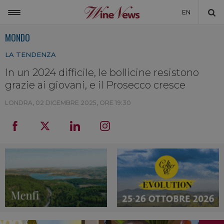
EN
MONDO
ITALIA
LA TENDENZA
MONDO
In un 2024 difficile, le bollicine resistono
NON SOLO VINO
grazie ai giovani, e il Prosecco cresce
NEWSLETTER
LONDRA,
02 DICEMBRE 2025, ORE 19:30
LA CANTINA DI WINENEWS
DICONO DI NOI
WINENEWS TV