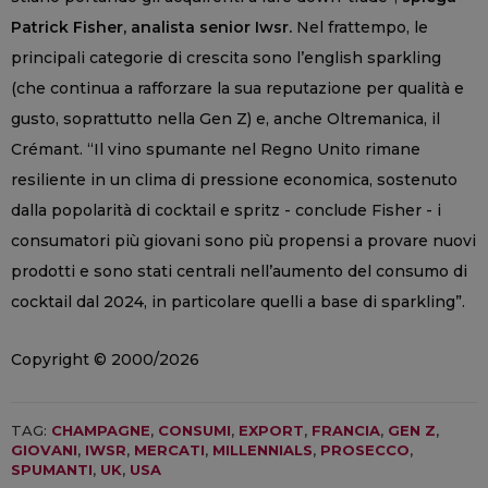
Patrick Fisher, analista senior Iwsr.
Nel frattempo, le
principali categorie di crescita sono l’english sparkling
(che continua a rafforzare la sua reputazione per qualità e
gusto, soprattutto nella Gen Z) e, anche Oltremanica, il
Crémant. “Il vino spumante nel Regno Unito rimane
resiliente in un clima di pressione economica, sostenuto
dalla popolarità di cocktail e spritz - conclude Fisher - i
consumatori più giovani sono più propensi a provare nuovi
prodotti e sono stati centrali nell’aumento del consumo di
cocktail dal 2024, in particolare quelli a base di sparkling”.
Copyright © 2000/2026
TAG:
CHAMPAGNE
,
CONSUMI
,
EXPORT
,
FRANCIA
,
GEN Z
,
GIOVANI
,
IWSR
,
MERCATI
,
MILLENNIALS
,
PROSECCO
,
SPUMANTI
,
UK
,
USA