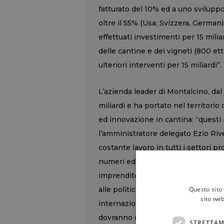
fatturato del 10% ed a uno svilupp
oltre il 55% (Usa, Svizzera, German
effettuati investimenti per 15 mili
delle cantine e dei vigneti (800 e
ulteriori interventi per 15 miliardi”.
L’azienda leader di Montalcino, dal
miliardi e ha portato nel territorio 
ed innovazione in cantina: “questi r
l’amministratore delegato Ezio Rivel
costante lavoro in tutti i settori pr
numeri ed alta qualità ha insomma t
imprenditoriale. Questi traguardi c
Questo sito 
alle politiche produttive, commerc
sito web
internazionali, sono però soltanto 
dovranno dare maggiore dinamicità 
STRETTAM