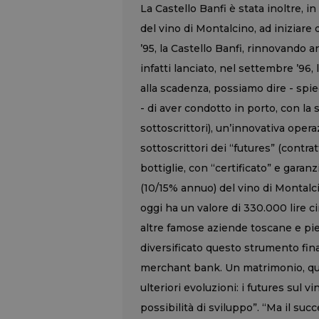
La Castello Banfi è stata inoltre, i
del vino di Montalcino, ad iniziare
’95, la Castello Banfi, rinnovando 
infatti lanciato, nel settembre ’96, 
alla scadenza, possiamo dire - spieg
- di aver condotto in porto, con la 
sottoscrittori), un’innovativa ope
sottoscrittori dei “futures” (contrat
bottiglie, con “certificato” e garan
(10/15% annuo) del vino di Montalci
oggi ha un valore di 330.000 lire c
altre famose aziende toscane e pi
diversificato questo strumento fin
merchant bank. Un matrimonio, quel
ulteriori evoluzioni: i futures sul
possibilità di sviluppo”. “Ma il suc