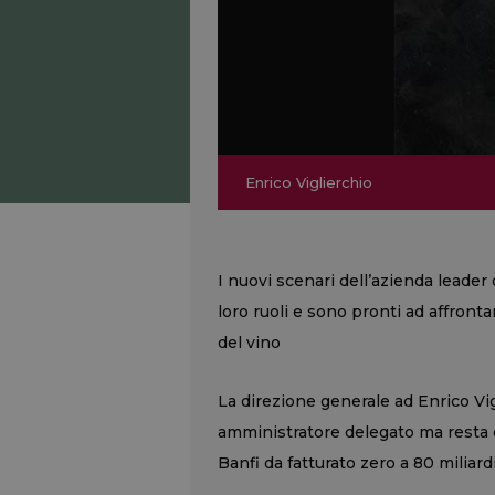
Il Brunello Banfi è il vino delle Oli
Enrico Viglierchio
Ezio Rivella
Cristina e John Mariani
Londra 2012
Enrico Viglierchio
I nuovi scenari dell’azienda leader
loro ruoli e sono pronti ad affrontar
del vino
La direzione generale ad Enrico Vigli
amministratore delegato ma resta 
Banfi da fatturato zero a 80 miliard