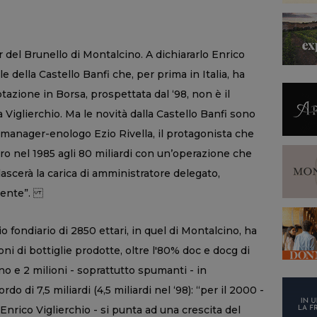
del Brunello di Montalcino. A dichiararlo Enrico
e della Castello Banfi che, per prima in Italia, ha
otazione in Borsa, prospettata dal ‘98, non è il
 Viglierchio. Ma le novità dalla Castello Banfi sono
l manager-enologo Ezio Rivella, il protagonista che
ero nel 1985 agli 80 miliardi con un’operazione che
ascerà la carica di amministratore delegato,
ulente”.
o fondiario di 2850 ettari, in quel di Montalcino, ha
lioni di bottiglie prodotte, oltre l'80% doc e docg di
ino e 2 milioni - soprattutto spumanti - in
 di 7,5 miliardi (4,5 miliardi nel ‘98): “per il 2000 -
Enrico Viglierchio - si punta ad una crescita del