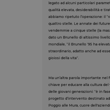
legato ad alcuni particolari paramet
qualità elevata, desiderabilità e ti
abbiamo ripetuto l’operazione: il “r
quattro stelle. Le annate dei future
vendemmie a cinque stelle (la mass
dato un Brunello di altissimo livel
mondiale, “il Brunello ‘95 ha eleva
straordinario, adatto anche ad ess
gioiosi della vita“.
Ma un’altra parola importante nel fu
chiave per educare alla cultura del 
delle giovani generazioni: “è in fas
progetto d’intervento destinato ad 
Poggio alle Mura, cuore dell'aziend