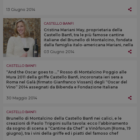
13 Giugno 2014
CASTELLO BANFI
Cristina Mariani May, proprietaria della
Castello Banfi, tra le più famose cantine
italiane del Brunello di Montalcino, fondata
dalla famiglia italo-americana Mariani, nella
“Top 10 Women in italian wine” stilata dal
03 Giugno 2014
magazine Uk “The Drinks Business”
CASTELLO BANFI
“And the Oscar goes to ...” Rosso di Montalcino Poggio alle
Mura 2011 della griffe Castello Banfi, incoronata ieri sera a
Roma nel Galà (firmato Gianfranco Vissani) degli “Oscar del
Vino” 2014 assegnati da Bibenda e Fondazione Italiana
Sommelier
30 Maggio 2014
CASTELLO BANFI
Brunello di Montalcino della Castello Banfi nei calici, e le
creazioni di Paolo Trippini sulla tavola: ecco l’abbinamento
da sogno di scena a “Cantine da Chef” a Vinòforum (Roma, 19
giugno), tra i vini della griffe ed i piatti del famoso chef