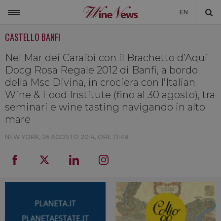
EN
CASTELLO BANFI
ITALIA
MONDO
Nel Mar dei Caraibi con il Brachetto d’Aqui
Docg Rosa Regale 2012 di Banfi, a bordo
NON SOLO VINO
della Msc Divina, in crociera con l’Italian
Wine & Food Institute (fino al 30 agosto), tra
NEWSLETTER
seminari e wine tasting navigando in alto
LA CANTINA DI WINENEWS
mare
DICONO DI NOI
NEW YORK,
26 AGOSTO 2014, ORE 17:48
WINENEWS TV