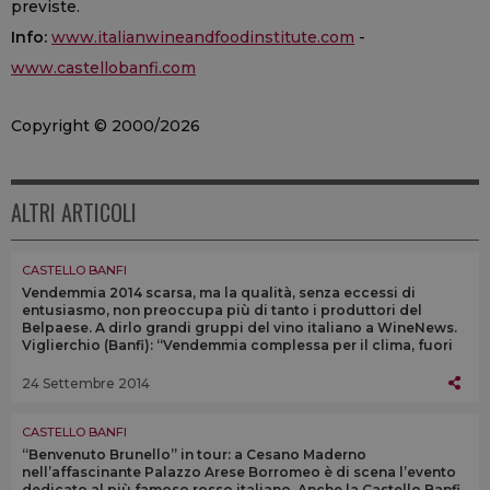
previste.
Info:
www.italianwineandfoodinstitute.com
-
www.castellobanfi.com
Copyright © 2000/2026
ALTRI ARTICOLI
CASTELLO BANFI
Vendemmia 2014 scarsa, ma la qualità, senza eccessi di
entusiasmo, non preoccupa più di tanto i produttori del
Belpaese. A dirlo grandi gruppi del vino italiano a WineNews.
Viglierchio (Banfi): “Vendemmia complessa per il clima, fuori
dall’ordinario”
24 Settembre 2014
CASTELLO BANFI
“Benvenuto Brunello” in tour: a Cesano Maderno
nell’affascinante Palazzo Arese Borromeo è di scena l’evento
dedicato al più famoso rosso italiano. Anche la Castello Banfi