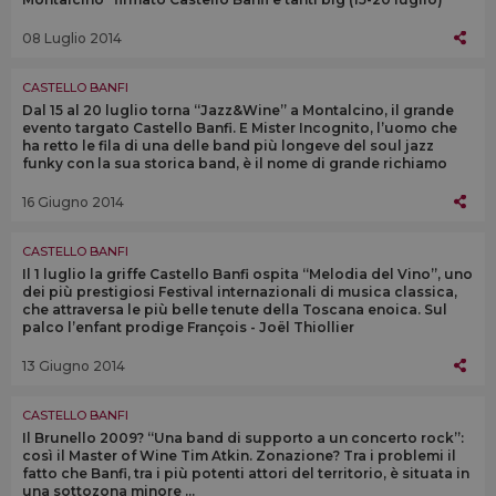
08 Luglio 2014
CASTELLO BANFI
Dal 15 al 20 luglio torna “Jazz&Wine” a Montalcino, il grande
evento targato Castello Banfi. E Mister Incognito, l’uomo che
ha retto le fila di una delle band più longeve del soul jazz
funky con la sua storica band, è il nome di grande richiamo
16 Giugno 2014
CASTELLO BANFI
Il 1 luglio la griffe Castello Banfi ospita “Melodia del Vino”, uno
dei più prestigiosi Festival internazionali di musica classica,
che attraversa le più belle tenute della Toscana enoica. Sul
palco l’enfant prodige François - Joël Thiollier
13 Giugno 2014
CASTELLO BANFI
Il Brunello 2009? “Una band di supporto a un concerto rock”:
così il Master of Wine Tim Atkin. Zonazione? Tra i problemi il
fatto che Banfi, tra i più potenti attori del territorio, è situata in
una sottozona minore ...