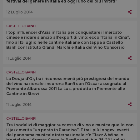
festival del genere in Italia ed oggi uno dei più imitati”
12 Luglio 2014
CASTELLO BANFI
I top influencer d’Asia in Italia per conquistare il mercato
cinese e ridare slancio all’export di vino: ecco “Italia in Cina”,
fino al 15 luglio nelle cantine italiane con tappa a Castello
Banfi con Istituto Grandi Marchi e Italia del Vino Consorzio
11 Luglio 2014
CASTELLO BANFI
La Douja d’Or, tra i riconoscimenti più prestigiosi del mondo
del vino nazionale, incorona Banfi con l’Oscar assegnato al
Piemonte Albarossa 2011 La Lus, prodotto in Piemonte alle
Cantine in Strevi
11 Luglio 2014
CASTELLO BANFI
Tra i sodalizi di maggior successo di vino e musica quello con
il jazz merita “un posto in Paradiso”. E tra i più longevi eventi
del panorama musicale internazionale c’è “Jazz & Wine in
Montalcino” firmato Castello Banfi e tanti big (15-20 luglio)