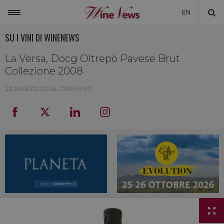
EN
SU I VINI DI WINENEWS
ITALIA
MONDO
La Versa, Docg Oltrepò Pavese Brut
Collezione 2008
NON SOLO VINO
22 MARZO 2024, ORE 19:07
NEWSLETTER
LA CANTINA DI WINENEWS
DICONO DI NOI
WINENEWS TV