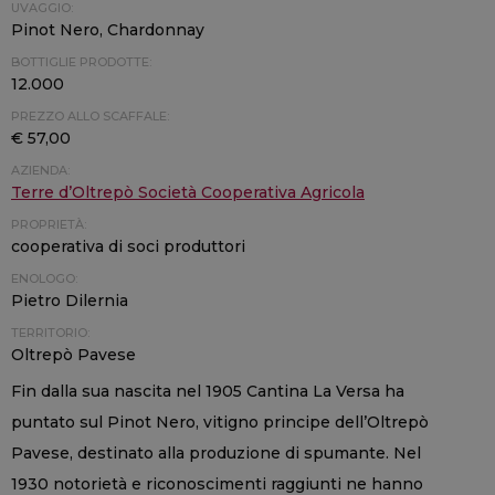
UVAGGIO:
Pinot Nero, Chardonnay
BOTTIGLIE PRODOTTE:
12.000
PREZZO ALLO SCAFFALE:
€ 57,00
AZIENDA:
Terre d’Oltrepò Società Cooperativa Agricola
PROPRIETÀ:
cooperativa di soci produttori
ENOLOGO:
Pietro Dilernia
TERRITORIO:
Oltrepò Pavese
Fin dalla sua nascita nel 1905 Cantina La Versa ha
puntato sul Pinot Nero, vitigno principe dell’Oltrepò
Pavese, destinato alla produzione di spumante. Nel
1930 notorietà e riconoscimenti raggiunti ne hanno