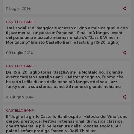
11 Luglio 2014
CASTELLO BANFI
Tra i sodalizi di maggior successo di vino e musica quello con
il jazz merita “un posto in Paradiso”. E tra i più longevi eventi
del panorama musicale internazionale c’è “Jazz & Wine in
Montalcino” firmato Castello Banfi e tanti big (15-20 luglio)
08 Luglio 2014
CASTELLO BANFI
Dal 15 al 20 luglio torna “Jazz&Wine” a Montalcino, il grande
evento targato Castello Banfi. E Mister Incognito, l’uomo che
ha retto le fila di una delle band più longeve del soul jazz
funky con la sua storica band, è il nome di grande richiamo
16 Giugno 2014
CASTELLO BANFI
Il 1 luglio la griffe Castello Banfi ospita “Melodia del Vino”, uno
dei più prestigiosi Festival internazionali di musica classica,
che attraversa le più belle tenute della Toscana enoica. Sul
palco l’enfant prodige François - Joël Thiollier