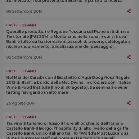
Sul mercato, i cui proventi torneranno in parte alla ricerca
05 Settembre 2014
CASTELLO BANFI
Querelle produttori e Regione Toscana sul Piano di Indirizzo
Territoriale (Pit) 2014: a Montalcino nella zona in cui si trova
Banfi è tutto da trasformare in pascoli di pecore, catalogata a
rischio inquinamento, banalizzazione del paesaggio ...
05 Settembre 2014
CASTELLO BANFI
Nel Mar dei Caraibi con il Brachetto d’Aqui Docg Rosa Regale
2012 di Banfi, a bordo della Msc Divina, in crociera con l’Italian
Wine & Food Institute (fino al 30 agosto), tra seminari e wine
tasting navigando in alto mare
26 Agosto 2014
CASTELLO BANFI
Tra vino & turismo di lusso il fiore all’occhiello dell’Italia è
Castello Banfi-Il Borgo, l’hospitality di alto livello della griffe
Castello Banfi, unico italiano tra i 10 “World’s Most Luxurious
Wine Country Hotels” del portale Usa “Fodor’s Travel”