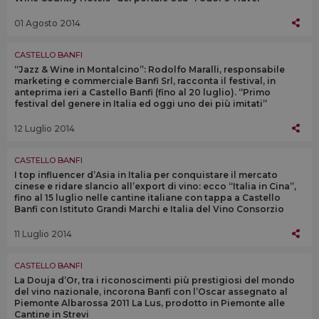
01 Agosto 2014
CASTELLO BANFI
“Jazz & Wine in Montalcino”: Rodolfo Maralli, responsabile
marketing e commerciale Banfi Srl, racconta il festival, in
anteprima ieri a Castello Banfi (fino al 20 luglio). “Primo
festival del genere in Italia ed oggi uno dei più imitati”
12 Luglio 2014
CASTELLO BANFI
I top influencer d’Asia in Italia per conquistare il mercato
cinese e ridare slancio all’export di vino: ecco “Italia in Cina”,
fino al 15 luglio nelle cantine italiane con tappa a Castello
Banfi con Istituto Grandi Marchi e Italia del Vino Consorzio
11 Luglio 2014
CASTELLO BANFI
La Douja d’Or, tra i riconoscimenti più prestigiosi del mondo
del vino nazionale, incorona Banfi con l’Oscar assegnato al
Piemonte Albarossa 2011 La Lus, prodotto in Piemonte alle
Cantine in Strevi