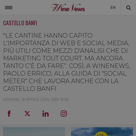
EN
CASTELLO BANFI
ITALIA
MONDO
“LE CANTINE HANNO CAPITO
L’IMPORTANZA DI WEB E SOCIAL MEDIA,
NON SOLO VINO
PIÙ UTILI COME MEZZI D’ANALISI CHE DI
MARKETING TOUT COURT. MA ANCORA
NEWSLETTER
TANTO C’È DA FARE”. COSÌ, A WINENEWS,
LA CANTINA DI WINENEWS
PAOLO ERRICO, ALLA GUIDA DI “SOCIAL
METER” CHE LAVORA ANCHE CON LA
DICONO DI NOI
CASTELLO BANFI
WINENEWS TV
VERONA,
16 APRILE 2014, ORE 15:55