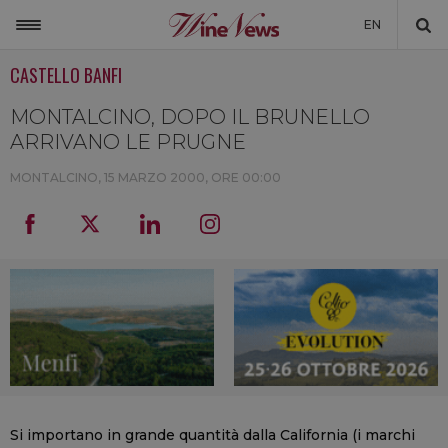
EN
CASTELLO BANFI
ITALIA
MONDO
MONTALCINO, DOPO IL BRUNELLO
ARRIVANO LE PRUGNE
NON SOLO VINO
MONTALCINO,
15 MARZO 2000, ORE 00:00
NEWSLETTER
LA CANTINA DI WINENEWS
DICONO DI NOI
WINENEWS TV
Si importano in grande quantità dalla California (i marchi