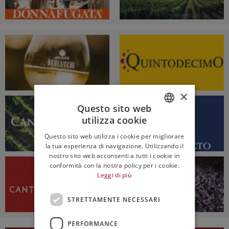
×
Questo sito web
utilizza cookie
ITALIAN
Questo sito web utilizza i cookie per migliorare
ENGLISH
la tua esperienza di navigazione. Utilizzando il
nostro sito web acconsenti a tutti i cookie in
conformità con la nostra policy per i cookie.
Leggi di più
STRETTAMENTE NECESSARI
PERFORMANCE