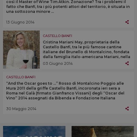
così il Master of Wine Tim Atkin. Zonazione? Tra i problemi il
fatto che Banfi, tra i più potenti attori del territorio, è situata in
una sottozona minore ...
13 Giugno 2014
CASTELLO BANFI
Cristina Mariani May, proprietaria della
Castello Banfi, tra le più famose cantine
italiane del Brunello di Montalcino, fondata
dalla famiglia italo-americana Mariani, nella
“Top 10 Women in italian wine” stilata dal
03 Giugno 2014
magazine Uk “The Drinks Business”
CASTELLO BANFI
“And the Oscar goes to ...” Rosso di Montalcino Poggio alle
Mura 2011 della griffe Castello Banfi, incoronata ieri sera a
Roma nel Galà (firmato Gianfranco Vissani) degli “Oscar del
Vino” 2014 assegnati da Bibenda e Fondazione Italiana
Sommelier
30 Maggio 2014