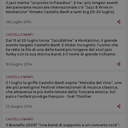
il jazz merita “un posto in Paradiso”. E tra i più longevi eventi
del panorama musicale internazionale c’è “Jazz & Wine in
Montalcino” firmato Castello Banfi e tanti big (15-20 luglio)
08 Luglio 2014
CASTELLO BANFI
Dal 15 al 20 luglio torna “Jazz&Wine” a Montalcino, il grande
evento targato Castello Banfi. E Mister Incognito, l’uomo che
ha retto le fila di una delle band più longeve del soul jazz
funky con la sua storica band, è il nome di grande richiamo
16 Giugno 2014
CASTELLO BANFI
Il 1 luglio la griffe Castello Banfi ospita “Melodia del Vino”, uno
dei più prestigiosi Festival internazionali di musica classica,
che attraversa le più belle tenute della Toscana enoica. Sul
palco l’enfant prodige François - Joël Thiollier
13 Giugno 2014
CASTELLO BANFI
Il Brunello 2009? “Una band di supporto a un concerto rock”: