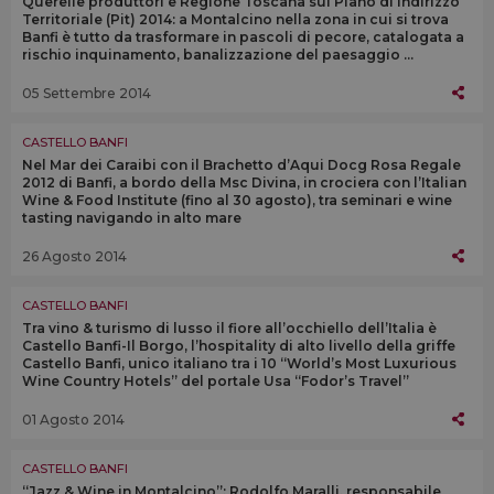
Querelle produttori e Regione Toscana sul Piano di Indirizzo
Territoriale (Pit) 2014: a Montalcino nella zona in cui si trova
Banfi è tutto da trasformare in pascoli di pecore, catalogata a
rischio inquinamento, banalizzazione del paesaggio ...
05 Settembre 2014
CASTELLO BANFI
Nel Mar dei Caraibi con il Brachetto d’Aqui Docg Rosa Regale
2012 di Banfi, a bordo della Msc Divina, in crociera con l’Italian
Wine & Food Institute (fino al 30 agosto), tra seminari e wine
tasting navigando in alto mare
26 Agosto 2014
CASTELLO BANFI
Tra vino & turismo di lusso il fiore all’occhiello dell’Italia è
Castello Banfi-Il Borgo, l’hospitality di alto livello della griffe
Castello Banfi, unico italiano tra i 10 “World’s Most Luxurious
Wine Country Hotels” del portale Usa “Fodor’s Travel”
01 Agosto 2014
CASTELLO BANFI
“Jazz & Wine in Montalcino”: Rodolfo Maralli, responsabile