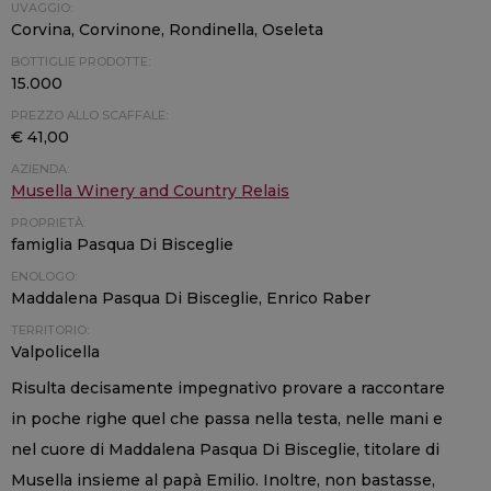
UVAGGIO:
Corvina, Corvinone, Rondinella, Oseleta
BOTTIGLIE PRODOTTE:
15.000
PREZZO ALLO SCAFFALE:
€ 41,00
AZIENDA:
Musella Winery and Country Relais
PROPRIETÀ:
famiglia Pasqua Di Bisceglie
ENOLOGO:
Maddalena Pasqua Di Bisceglie, Enrico Raber
TERRITORIO:
Valpolicella
Risulta decisamente impegnativo provare a raccontare
in poche righe quel che passa nella testa, nelle mani e
nel cuore di Maddalena Pasqua Di Bisceglie, titolare di
Musella insieme al papà Emilio. Inoltre, non bastasse,