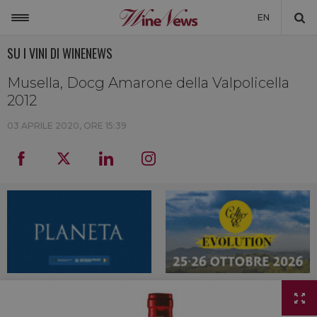
EN
SU I VINI DI WINENEWS
ITALIA
MONDO
Musella, Docg Amarone della Valpolicella
2012
NON SOLO VINO
03 APRILE 2020, ORE 15:39
NEWSLETTER
LA CANTINA DI WINENEWS
DICONO DI NOI
WINENEWS TV