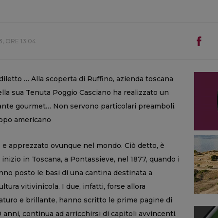
, ORE 13:04
iletto … Alla scoperta di Ruffino, azienda toscana
ella sua Tenuta Poggio Casciano ha realizzato un
rante gourmet… Non servono particolari preamboli.
ruppo americano
o e apprezzato ovunque nel mondo. Ciò detto, è
 inizio in Toscana, a Pontassieve, nel 1877, quando i
nno posto le basi di una cantina destinata a
tura vitivinicola. I due, infatti, forse allora
aturo e brillante, hanno scritto le prime pagine di
 anni, continua ad arricchirsi di capitoli avvincenti.