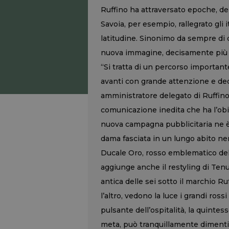
Ruffino ha attraversato epoche, deli
Savoia, per esempio, rallegrato gli 
latitudine. Sinonimo da sempre di q
nuova immagine, decisamente più 
“Si tratta di un percorso importan
avanti con grande attenzione e ded
amministratore delegato di Ruffino
comunicazione inedita che ha l’obie
nuova campagna pubblicitaria ne è
dama fasciata in un lungo abito nero
Ducale Oro, rosso emblematico dell
aggiunge anche il restyling di Tenu
antica delle sei sotto il marchio Ru
l’altro, vedono la luce i grandi ros
pulsante dell’ospitalità, la quint
meta, può tranquillamente dimentica