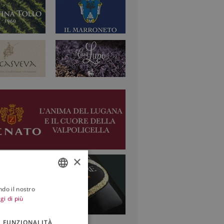
×
ndo il nostro
ITALIAN
gi di più
ENGLISH
FUNZIONALITÀ