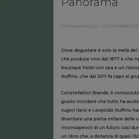
Panorama
DI CHIARA RISOLO —
20 DICEMBRE 2023
Dove degustare è solo la metà del d
che produce vino dal 1877 e che n
boutique hotel con spa e un risto
Ruffino, che dal 2011 fa capo al g
Constellation Brands, è conosciut
giusto ricordare che tutto ha avuto
cugini Ilario e Leopoldo Ruffino ha
diventare una pietra miliare della cul
inconsapevoli di un futuro così dur
un libro che, a distanza di quasi 150