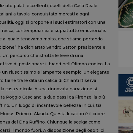
ziato palati eccellenti, quelli della Casa Reale
italiani a tavola, conquistato mercati a ogni
ualità, oggi si propone ai suoi estimatori con una
fresca, contemporanea e soprattutto emozionale:
te al quale tenevamo molto, che stiamo portando
izione” ha dichiarato Sandro Sartor, presidente e
. Un percorso che sfrutta le leve di una
ttivo di posizionare il brand nell’Olimpo enoico. La
 un riuscitissimo e lampante esempio: un’elegante
 tiene tra le dita un calice di Chianti Riserva
a casa vinicola. A una rinnovata narrazione si
ta Poggio Casciano, a due passi da Firenze, la più
ffino. Un luogo di incantevole bellezza in cui, tra
si Modus Primo e Alauda. Questa location è il cuore
essenza del Dna Ruffino. Chiunque la scelga come
rsi il mondo fuori. A disposizione degli ospiti ci