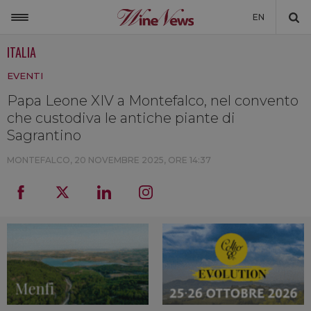
EN
ITALIA
ITALIA
EVENTI
MONDO
Papa Leone XIV a Montefalco, nel convento
NON SOLO VINO
che custodiva le antiche piante di
NEWSLETTER
Sagrantino
LA CANTINA DI WINENEWS
MONTEFALCO,
20 NOVEMBRE 2025, ORE 14:37
DICONO DI NOI
WINENEWS TV