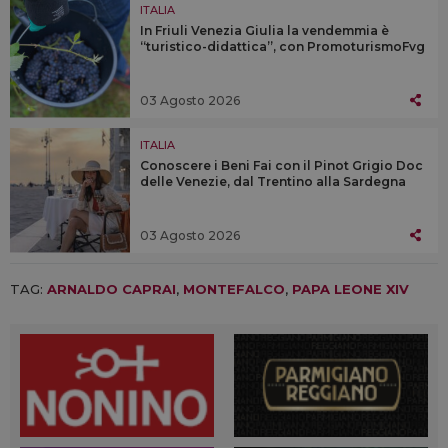
ITALIA
In Friuli Venezia Giulia la vendemmia è
“turistico-didattica”, con PromoturismoFvg
03 Agosto 2026
ITALIA
Conoscere i Beni Fai con il Pinot Grigio Doc
delle Venezie, dal Trentino alla Sardegna
03 Agosto 2026
TAG:
ARNALDO CAPRAI
,
MONTEFALCO
,
PAPA LEONE XIV