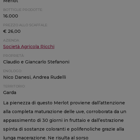
Merlot
BOTTIGLIE PRODOTTE:
16.000
PREZZO ALLO SCAFFALE:
€ 26,00
AZIENDA:
Società Agricola Ricchi
PROPRIETÀ:
Claudio e Giancarlo Stefanoni
ENOLOGO:
Nico Danesi, Andrea Rudelli
TERRITORIO:
Garda
La pienezza di questo Merlot proviene dall’attenzione
alla completa maturazione delle uve, corroborata da un
appassimento di 30 giorni in fruttaio e dall’estrazione
spinta di sostanze coloranti e polifenoliche grazie alla
lunga macerazione. Ne risulta al sorso