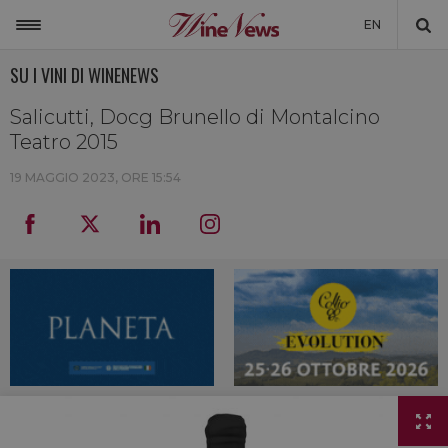
EN
SU I VINI DI WINENEWS
ITALIA
MONDO
Salicutti, Docg Brunello di Montalcino
Teatro 2015
NON SOLO VINO
19 MAGGIO 2023, ORE 15:54
NEWSLETTER
LA CANTINA DI WINENEWS
DICONO DI NOI
WINENEWS TV