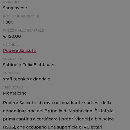
UVAGGIO:
Sangiovese
BOTTIGLIE PRODOTTE:
1.880
PREZZO ALLO SCAFFALE:
€ 150,00
AZIENDA:
Podere Salicutti
PROPRIETÀ:
Sabine e Felix Eichbauer
ENOLOGO:
staff tecnico aziendale
TERRITORIO:
Montalcino
Podere Salicutti si trova nel quadrante sud-est della
denominazione del Brunello di Montalcino. È stata la
prima cantina a certificare i propri vigneti a biologico
(1996), che occupano una superficie di 4,5 ettari