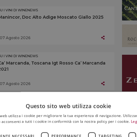
SU I VINI DI WINENEWS
Manincor, Doc Alto Adige Moscato Giallo 2025
07 Agosto 2026
SU I VINI DI WINENEWS
Ca’ Marcanda, Toscana Igt Rosso Ca’ Marcanda
2021
07 Agosto 2026
SU I VINI DI WINENEWS
Questo sito web utilizza cookie
Altemasi, Doc Trento Brut Rosé Riserva 2019
web utilizza i cookie per migliorare la tua esperienza di navigazione. Utilizza
 acconsenti a tutti i cookie in conformità con la nostra policy per i cookie.
Leg
07 Agosto 2026
ENTE NECESSARI
PERFORMANCE
TARGETING