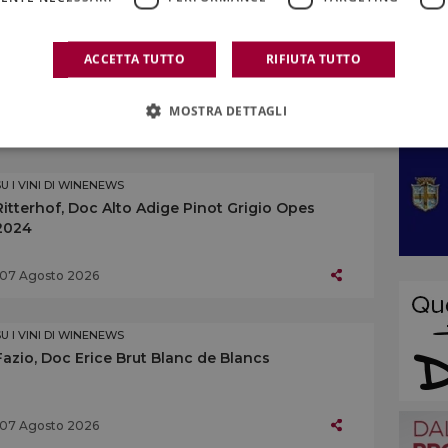
SU I VINI DI WINENEWS
Centopassi, Doc Sicilia Grillo Rocce di Pietra
ACCETTA TUTTO
RIFIUTA TUTTO
Longa 2024
MOSTRA DETTAGLI
07 Agosto 2026
SU I VINI DI WINENEWS
Ritterhof, Doc Alto Adige Pinot Grigio Opes
2024
07 Agosto 2026
SU I VINI DI WINENEWS
Fazio, Doc Erice Brut Blanc de Blancs
07 Agosto 2026