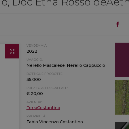
no, Doc Etna Rosso deAet
VENDEMMIA:
2022
UVAGGIO:
Nerello Mascalese, Nerello Cappuccio
BOTTIGLIE PRODOTTE:
35.000
PREZZO ALLO SCAFFALE:
€ 20,00
AZIENDA:
TerraCostantino
PROPRIETÀ:
Fabio Vincenzo Costantino