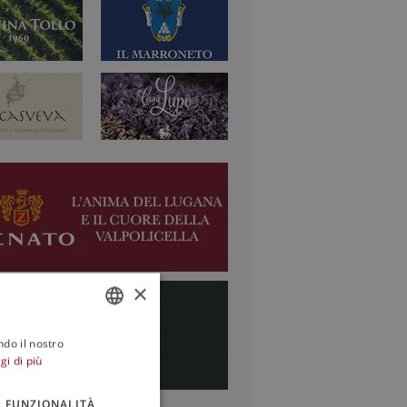
×
ndo il nostro
ITALIAN
gi di più
ENGLISH
FUNZIONALITÀ