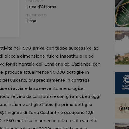
ENOLOGO:
Luca d’Attoma
TERRITORIO:
Etna
ttività nel 1978, arriva, con tappe successive, ad
 di piccola dimensione, fulcro insostituibile ed
ivo fondamentale dell’Etna enoico. L’azienda, con
e, produce attualmente 70.000 bottiglie in
ud del vulcano, più precisamente in contrada
se di avviare la sua avventura enologica,
produrre vino da consumare con gli amici, ed oggi
e, insieme al figlio Fabio (le prime bottiglie
). I vigneti di Terra Costantino occupano 12,5
50 e 550 metri sul mare ed ospitano solo varietà
tificazione arriva nel 2002), mentre la nuova