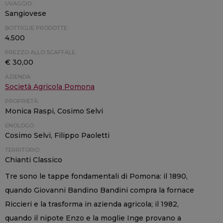
UVAGGIO:
Sangiovese
BOTTIGLIE PRODOTTE:
4.500
PREZZO ALLO SCAFFALE:
€ 30,00
AZIENDA:
Società Agricola Pomona
PROPRIETÀ:
Monica Raspi, Cosimo Selvi
ENOLOGO:
Cosimo Selvi, Filippo Paoletti
TERRITORIO:
Chianti Classico
Tre sono le tappe fondamentali di Pomona: il 1890,
quando Giovanni Bandino Bandini compra la fornace
Riccieri e la trasforma in azienda agricola; il 1982,
quando il nipote Enzo e la moglie Inge provano a