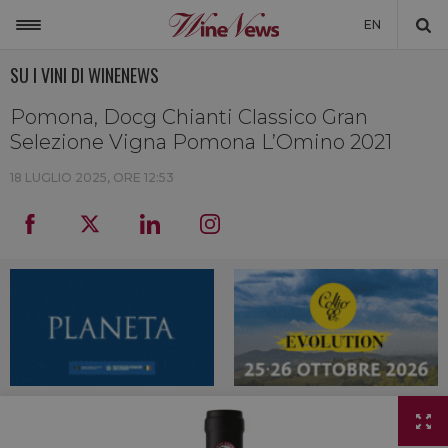
EN
SU I VINI DI WINENEWS
ITALIA
MONDO
Pomona, Docg Chianti Classico Gran
Selezione Vigna Pomona L’Omino 2021
NON SOLO VINO
18 LUGLIO 2025, ORE 12:53
NEWSLETTER
LA CANTINA DI WINENEWS
DICONO DI NOI
WINENEWS TV