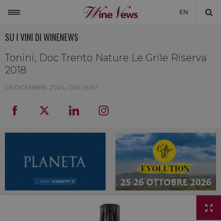
EN
SU I VINI DI WINENEWS
ITALIA
MONDO
Tonini, Doc Trento Nature Le Grile Riserva
2018
NON SOLO VINO
06 DICEMBRE 2024, ORE 16:52
NEWSLETTER
LA CANTINA DI WINENEWS
DICONO DI NOI
WINENEWS TV