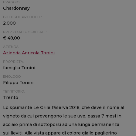
UVAGGIO:
Chardonnay
BOTTIGLIE PRODOTTE:
2.000
PREZZO ALLO SCAFFALE:
€ 48,00
AZIENDA:
Azienda Agricola Tonini
PROPRIETÀ:
famiglia Tonini
ENOLOGO:
Filippo Tonini
TERRITORIO:
Trento
Lo spumante Le Grile Riserva 2018, che deve il nome al
vigneto da cui provengono le sue uve, passa 7 mesi in
acciaio prima di sottoporsi ad una lunga permanenza
sui lieviti. Alla vista appare di colore giallo paglierino