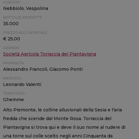
UVAGGIO:
Nebbiolo, Vespolina
BOTTIGLIE PRODOTTE:
35.000
PREZZO ALLO SCAFFALE:
€ 25,00
AZIENDA:
Società Agricola Torraccia del Piantavigna
PROPRIETÀ:
Alessandro Francoli, Giacomo Ponti
ENOLOGO:
Leonardo Valenti
TERRITORIO:
Ghemme
Alto Piemonte, le colline alluvionali della Sesia e l’aria
fredda che scende dal Monte Rosa. Torraccia del
Piantavigna si trova qui e deve il suo nome al rudere di
una torre sul colle scelto negli anni Cinquanta da