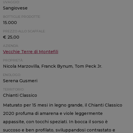
UVAGGIO:
Sangiovese
BOTTIGLIE PRODOTTE:
15.000
PREZZO ALLO SCAFFALE:
€ 25,00
AZIENDA:
Vecchie Terre di Montefili
PROPRIETÀ:
Nicola Marzovilla, Franck Bynum, Tom Peck Jr.
ENOLOGO:
Serena Gusmeri
TERRITORIO:
Chianti Classico
Maturato per 15 mesi in legno grande, il Chianti Classico
2020 profuma di amarena e viole leggermente
appassite, con tocchi speziati. In bocca il sorso è
succoso e ben profilato, sviluppandosi contrastato e