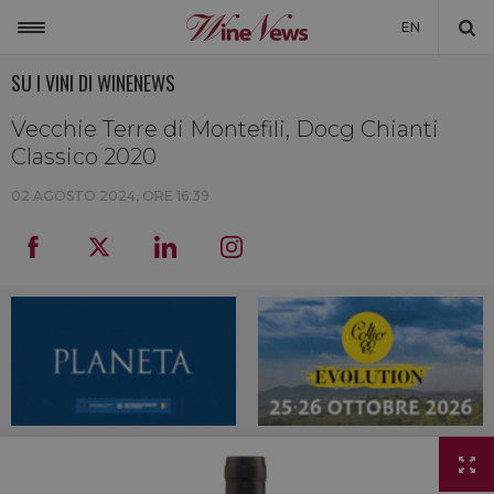
EN
SU I VINI DI WINENEWS
ITALIA
MONDO
Vecchie Terre di Montefili, Docg Chianti
Classico 2020
NON SOLO VINO
02 AGOSTO 2024, ORE 16:39
NEWSLETTER
LA CANTINA DI WINENEWS
DICONO DI NOI
WINENEWS TV