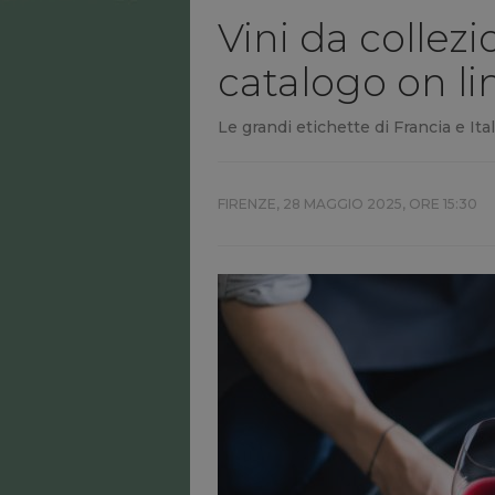
Vini da collezio
catalogo on li
Le grandi etichette di Francia e It
FIRENZE,
28 MAGGIO 2025, ORE 15:30