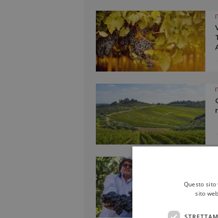
I
I
I
Questo sito 
sito web
STRETTAM