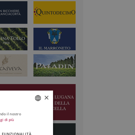
×
ndo il nostro
ITALIAN
gi di più
ENGLISH
FUNZIONALITÀ