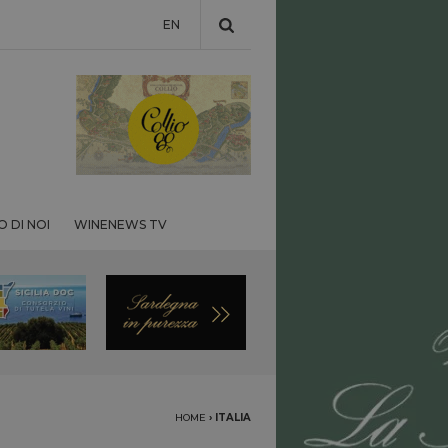
EN
 DI NOI
WINENEWS TV
HOME
›
ITALIA