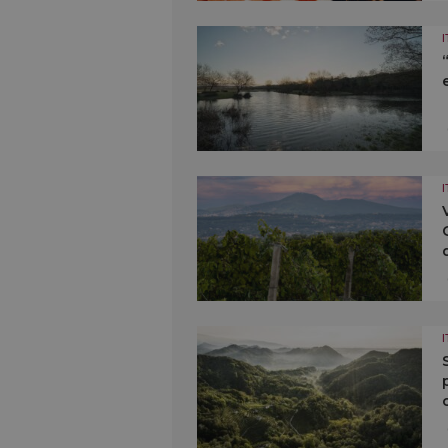
I
I
I