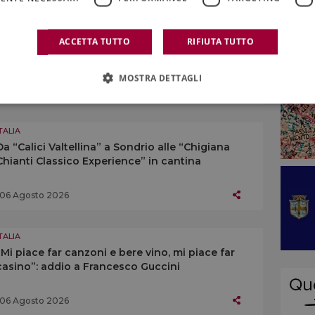
TALIA
Nasce sull’Etna un percorso diffuso in cui le
ACCETTA TUTTO
RIFIUTA TUTTO
opere d’arte dialogano con vigneti e pietra
lavica
MOSTRA DETTAGLI
06 Agosto 2026
TALIA
Da “Calici Valtellina” a Sondrio alle “Chigiana
Chianti Classico Experience” in cantina
06 Agosto 2026
TALIA
“Mi piace far canzoni e bere vino, mi piace far
casino”: addio a Francesco Guccini
06 Agosto 2026