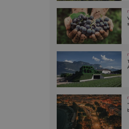
I
I
I