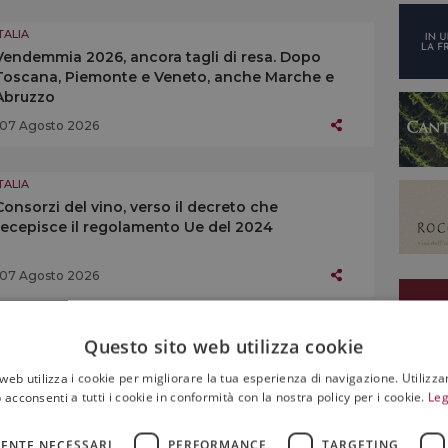
TALIA
Vendemmia 2026, ancora tagli di resa. Dopo
Toscana, Piemonte e Veneto, anche Marche e
Abruzzo
07 Agosto 2026
TALIA
Consorzi del vino, verso il decreto che
recepisce il regolamento Ue del 2024
07 Agosto 2026
TALIA
Questo sito web utilizza cookie
Che vino sono? Qual è il vitigno di riferimento?
Come abbinarlo? Braida si racconta con un quiz
web utilizza i cookie per migliorare la tua esperienza di navigazione. Utilizza
 acconsenti a tutti i cookie in conformità con la nostra policy per i cookie.
Leg
07 Agosto 2026
ENTE NECESSARI
PERFORMANCE
TARGETING