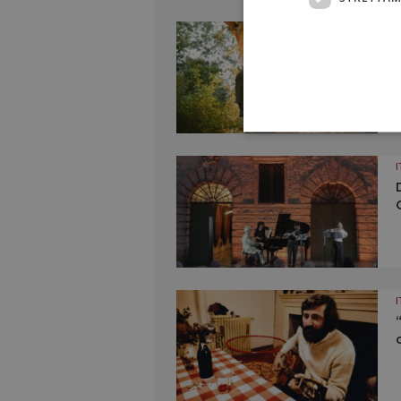
I
I
I