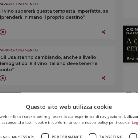
L'APPROFONDIMENTO
“Il vino supererà questa tempesta imperfetta, se
riprenderà in mano il proprio destino”
L'APPROFONDIMENTO
“Gli Usa stanno cambiando, anche a livello
demografico. E il vino italiano deve tenerne
conto”
L'APPROFONDIMENTO
Per il vino, il futuro è complesso. Serviranno
Questo sito web utilizza cookie
identità territoriale e “anima”, citando Veronelli
web utilizza i cookie per migliorare la tua esperienza di navigazione. Utilizza
 acconsenti a tutti i cookie in conformità con la nostra policy per i cookie.
Leg
ENTE NECESSARI
PERFORMANCE
TARGETING