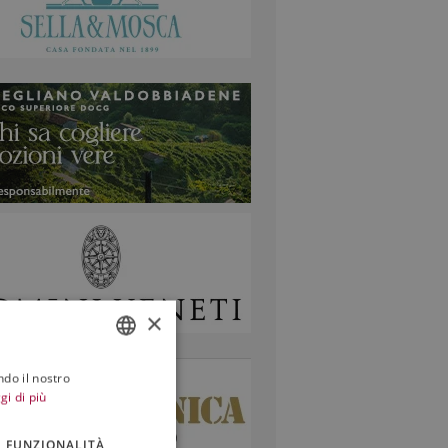
×
ndo il nostro
ITALIAN
gi di più
ENGLISH
FUNZIONALITÀ