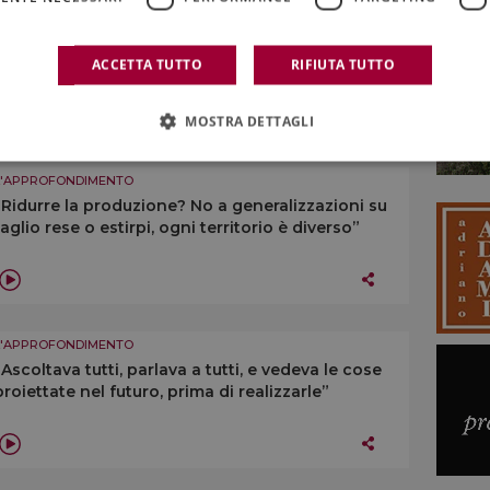
L'APPROFONDIMENTO
“Dovremmo cercare di riunire le denominazioni
sotto un numero minore di consorzi di tutela”
ACCETTA TUTTO
RIFIUTA TUTTO
MOSTRA DETTAGLI
L'APPROFONDIMENTO
“Ridurre la produzione? No a generalizzazioni su
taglio rese o estirpi, ogni territorio è diverso”
L'APPROFONDIMENTO
“Ascoltava tutti, parlava a tutti, e vedeva le cose
proiettate nel futuro, prima di realizzarle”