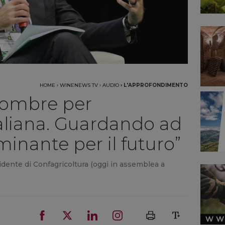
HOME
›
WINENEWS TV
›
AUDIO
›
L'APPROFONDIMENTO
e ombre per
italiana. Guardando ad
inante per il futuro”
idente di Confagricoltura (oggi in assemblea a