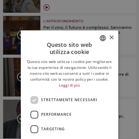
L'APPROFONDIMENTO
Per il vino, il futuro è complesso. Serviranno
identità territoriale e “anima”, citando
×
Veronelli
Questo sito web
utilizza cookie
ITALIAN
Questo sito web utilizza i cookie per migliorare
L'APPROFONDIMENTO
ENGLISH
la tua esperienza di navigazione. Utilizzando il
“Dovremmo cercare di riunire le
nostro sito web acconsenti a tutti i cookie in
denominazioni sotto un numero minore di
conformità con la nostra policy per i cookie.
consorzi di tutela”
Leggi di più
STRETTAMENTE NECESSARI
L'APPROFONDIMENTO
“Ridurre la produzione? No a
PERFORMANCE
generalizzazioni su taglio rese o estirpi,
ogni territorio è diverso”
TARGETING