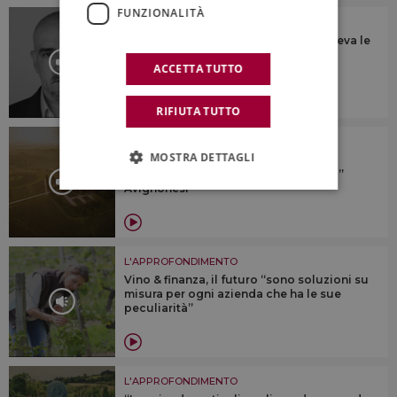
FUNZIONALITÀ
L'APPROFONDIMENTO
“Ascoltava tutti, parlava a tutti, e vedeva le
cose proiettate nel futuro, prima di
ACCETTA TUTTO
realizzarle”
RIFIUTA TUTTO
L'APPROFONDIMENTO
MOSTRA DETTAGLI
Il valore di essere B-Corp e delle
certificazioni di sostenibilità: il “caso”
Avignonesi
L'APPROFONDIMENTO
Vino & finanza, il futuro “sono soluzioni su
misura per ogni azienda che ha le sue
peculiarità”
L'APPROFONDIMENTO